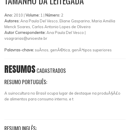
TAMANHO DA LEITEGADA
Ano:
2010 |
Volume:
1 |
Número:
2
Autores:
Ana Paula Del Vesco, Eliane Gasparino, Maria Amélia
Menck Soares, Carlos Antonio Lopes de Oliveira
Autor Correspondente:
Ana Paula Del Vesco |
vsagrarias@unioeste.br
Palavras-chave:
suÃ­nos, genÃ©tica, genÃ³tipos superiores
RESUMOS
CADASTRADOS
RESUMO PORTUGUÊS:
A suinocultura no Brasil ocupa lugar de destaque na produÃ§Ã£o
de alimentos para consumo interno, e t
RESUMO INGLÊS: