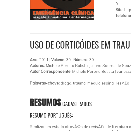
0
Site:
htt
Telefone
USO DE CORTICÓIDES EM TRA
Ano:
2011 |
Volume:
30 |
Número:
30
Autores:
Michele Pereira Batista, Juliana Soares de Sou
Autor Correspondente:
Michele Pereira Batista |
vanessa
Palavras-chave:
droga, trauma, medula espinal, lesÃ£o
RESUMOS
CADASTRADOS
RESUMO PORTUGUÊS:
Realizar um estudo atravÃ©s de revisÃ£o de literatura a