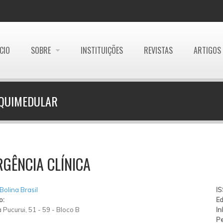
ÍCIO
SOBRE
INSTITUIÇÕES
REVISTAS
ARTIGOS
AQUIMEDULAR
GÊNCIA CLÍNICA
 Bolina Brasil
I
o:
Ed
Pucurui, 51 - 59 - Bloco B
In
Pe