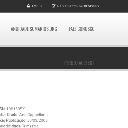
LOGIN
NÃO TEM CONTA?
REGISTRO
ANUIDADE SUMÁRIOS.ORG
FALE CONOSCO
PERDEU ACESSO?
SSN:
1981335X
itor Chefe:
Ana Cappellano
ício Publicação:
30/09/2005
riodicidade:
Trimestral