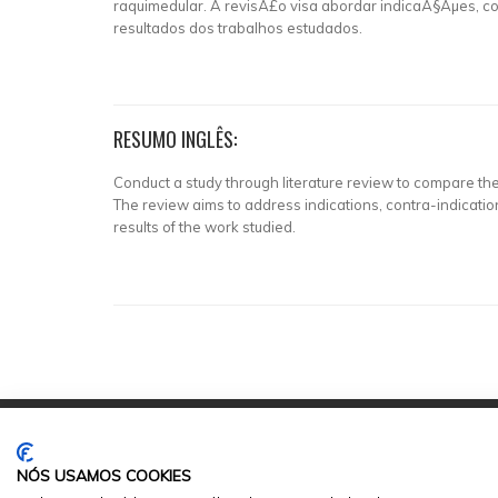
raquimedular. A revisÃ£o visa abordar indicaÃ§Ãµes, c
resultados dos trabalhos estudados.
RESUMO INGLÊS:
Conduct a study through literature review to compare the 
The review aims to address indications, contra-indicati
results of the work studied.
NÓS USAMOS COOKIES