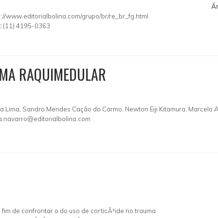
Ár
p://www.editorialbolina.com/grupo/br/re_br_fg.html
:
(11) 4195-0363
UMA RAQUIMEDULAR
za Lima, Sandro Mendes Cação do Carmo, Newton Eiji Kitamura, Marcelo A
.navarro@editorialbolina.com
 fim de confrontar o do uso de corticÃ³ide no trauma