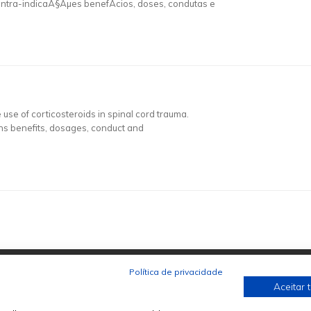
ontra-indicaÃ§Ãµes benefÃ­cios, doses, condutas e
use of corticosteroids in spinal cord trauma.
ons benefits, dosages, conduct and
Política de privacidade
Aceitar 