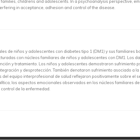
f families, childrens and adolescents. In a psychoanalysis perspective, em
terfering in acceptance, adhesion and control of the disease.
es de niños y adolescentes con diabetes tipo 1 (DM1) y sus familiares baj
ucturadas con núcleos familiares de niños y adolescentes con DM1. Los da
ención y tratamiento. Los niños y adolescentes demostraron sufrimiento p
ntegración y desprotección. También denotaron sufrimiento asociado a la re
 del equipo interprofesional de salud reflejaron positivamente sobre el 
alítica, los aspectos emocionales observados en los núcleos familiares 
l control de la enfermedad.