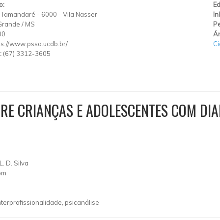
o:
Ed
 Tamandaré
-
6000
-
Vila Nasser
In
Grande
/
MS
Pe
00
Ár
ps://www.pssa.ucdb.br/
C
:
(67) 3312-3605
RE CRIANÇAS E ADOLESCENTES COM DIAB
L. D. Silva
om
nterprofissionalidade, psicanálise