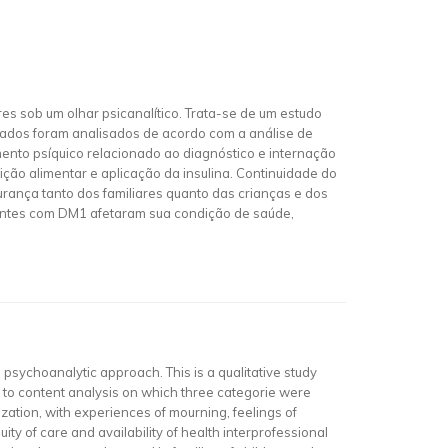
es sob um olhar psicanalítico. Trata-se de um estudo
 dados foram analisados de acordo com a análise de
ento psíquico relacionado ao diagnóstico e internação
ção alimentar e aplicação da insulina. Continuidade do
urança tanto dos familiares quanto das crianças e dos
centes com DM1 afetaram sua condição de saúde,
psychoanalytic approach. This is a qualitative study
 to content analysis on which three categorie were
zation, with experiences of mourning, feelings of
ity of care and availability of health interprofessional