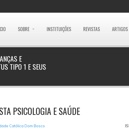
ÍCIO
SOBRE
INSTITUIÇÕES
REVISTAS
ARTIGOS
IANÇAS E
US TIPO 1 E SEUS
STA PSICOLOGIA E SAÚDE
idade Católica Dom Bosco
I