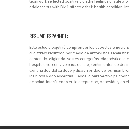
teamwork reflected positively on the feelings of safety o
adolescents with DM1 affected their health condition, in
RESUMO ESPANHOL:
Este estudio objetivó comprender los aspectos emocional
cualitativo realizado por medio de entrevistas semiestr
contenido, eligiendo-se tres categorías: diagnóstico, at
hospitalaria, con vivencias de luto, sentimientos de desi
Continuidad del cuidado y disponibilidad de los miembros
los niños y adolescentes. Desde la perspectiva psicoan
de salud, interfiriendo en la aceptación, adhesión y en e