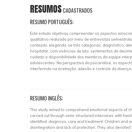
RESUMOS
CADASTRADOS
RESUMO PORTUGUÊS:
Este estudo objetivou compreender os aspectos emociona
qualitativo realizado por meio de entrevistas semiestr
conteúdo, elegendo-se três categorias: diagnóstico, at
hospitalar, com vivências de luto, sentimentos de desi
cuidado e disponibilidade dos membros da equipe interp
adolescentes. Na perspectiva da psicanálise, os aspec
interferindo na aceitação, adesão e controle da doença.
RESUMO INGLÊS:
This study aimed to comprehend emotional aspects of chil
carried out through semi-structured interviews with fam
identified: diagnosis, care and treatment. Children and 
disintegration and lack of protection. They also denoted s