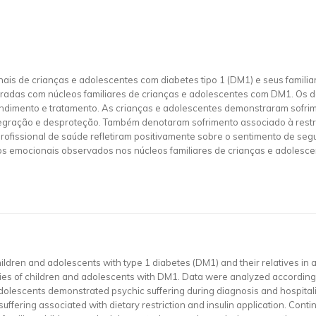
is de crianças e adolescentes com diabetes tipo 1 (DM1) e seus familiar
uturadas com núcleos familiares de crianças e adolescentes com DM1. Os
endimento e tratamento. As crianças e adolescentes demonstraram sofrim
ntegração e desproteção. Também denotaram sofrimento associado à restri
rofissional de saúde refletiram positivamente sobre o sentimento de seg
tos emocionais observados nos núcleos familiares de crianças e adoles
dren and adolescents with type 1 diabetes (DM1) and their relatives in a 
ilies of children and adolescents with DM1. Data were analyzed according
adolescents demonstrated psychic suffering during diagnosis and hospitali
uffering associated with dietary restriction and insulin application. Continu