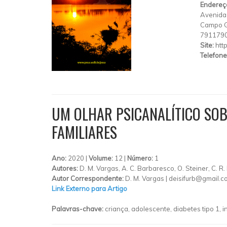
Endereç
Avenida
Campo 
791179
Site:
htt
Telefone
UM OLHAR PSICANALÍTICO SOB
FAMILIARES
Ano:
2020 |
Volume:
12 |
Número:
1
Autores:
D. M. Vargas, A. C. Barbaresco, O. Steiner, C. R. 
Autor Correspondente:
D. M. Vargas |
deisifurb@gmail.c
Link Externo para Artigo
Palavras-chave:
criança, adolescente, diabetes tipo 1, i