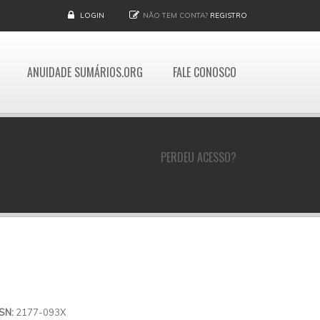
LOGIN
NÃO TEM CONTA?
REGISTRO
ANUIDADE SUMÁRIOS.ORG
FALE CONOSCO
PERDEU ACESSO?
SSN:
2177-093X