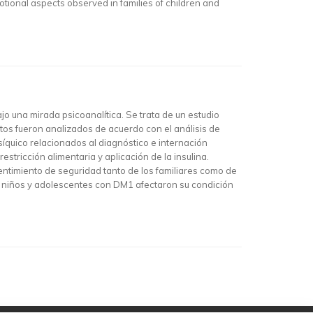
otional aspects observed in families of children and
o una mirada psicoanalítica. Se trata de un estudio
tos fueron analizados de acuerdo con el análisis de
síquico relacionados al diagnóstico e internación
stricción alimentaria y aplicación de la insulina.
sentimiento de seguridad tanto de los familiares como de
de niños y adolescentes con DM1 afectaron su condición