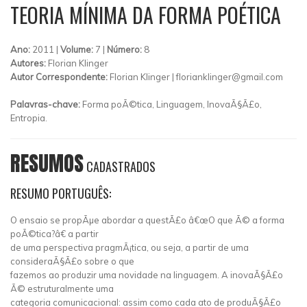
TEORIA MÍNIMA DA FORMA POÉTICA
Ano:
2011 |
Volume:
7 |
Número:
8
Autores:
Florian Klinger
Autor Correspondente:
Florian Klinger |
florianklinger@gmail.com
Palavras-chave:
Forma poÃ©tica, Linguagem, InovaÃ§Ã£o,
Entropia.
RESUMOS
CADASTRADOS
RESUMO PORTUGUÊS:
O ensaio se propÃµe abordar a questÃ£o â€œO que Ã© a forma
poÃ©tica?â€ a partir
de uma perspectiva pragmÃ¡tica, ou seja, a partir de uma
consideraÃ§Ã£o sobre o que
fazemos ao produzir uma novidade na linguagem. A inovaÃ§Ã£o
Ã© estruturalmente uma
categoria comunicacional: assim como cada ato de produÃ§Ã£o