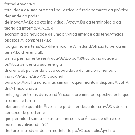
formal envolve a
totalidade de uma prÃ¡tica linguÃ­stica, o funcionamento da prÃ¡tica
depende do poder
de inovaÃ§Ã£o do ato individual. AtravÃ©s da terminologia da
teoria da informaÃ§Ã£o, a
economia da novidade de uma prÃ¡tica emerge das tendÃªncias
opostas Ã compressÃ£o
(ao ganho em tensÃ£o diferencial) e Ã redundÃ¢ncia (a perda em
tensÃ£o diferencial).
Sem a permanente reintroduÃ§Ã£o poÃ©tica da novidade a
prÃ¡tica perderia a sua energia
diferencial, perdendo a sua capacidade de funcionamento: a
inovaÃ§Ã£o nÃ£o Ã© opcional
para a prÃ¡xis humana, mas sim um requerimento indispensÃ¡vel. A
dinÃ¢mica criada
pelo jogo entre as duas tendÃªncias abre uma perspectiva pela qual
a forma se torna
plenamente quantificÃ¡vel. Isso pode ser descrito atravÃ©s de um
conceito de gradiente
que permita distinguir estruturalmente as prÃ¡ticas de alta e de
baixa inovatividade â€“
destarte introduzindo um modelo do poÃ©tico aplicÃ¡vel no