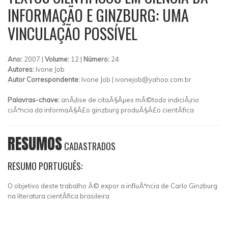
INFORMAÇÃO E GINZBURG: UMA
VINCULAÇÃO POSSÍVEL
Ano:
2007 |
Volume:
12 |
Número:
24
Autores:
Ivone Job
Autor Correspondente:
Ivone Job |
ivonejob@yahoo.com.br
Palavras-chave:
anÃ¡lise de citaÃ§Ãµes mÃ©todo indiciÃ¡rio
ciÃªncia da informaÃ§Ã£o ginzburg produÃ§Ã£o cientÃ­fica
RESUMOS
CADASTRADOS
RESUMO PORTUGUÊS:
O objetivo deste trabalho Ã© expor a influÃªncia de Carlo Ginzburg
na literatura cientÃ­fica brasileira