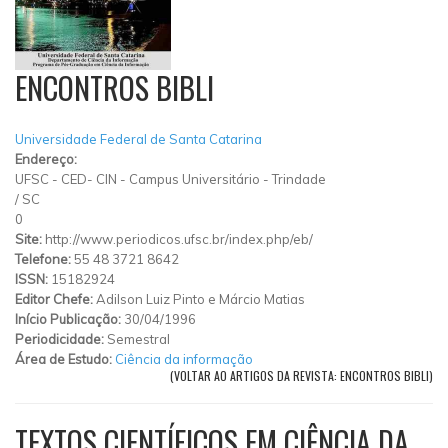
ENCONTROS BIBLI
Universidade Federal de Santa Catarina
Endereço:
UFSC - CED- CIN - Campus Universitário - Trindade
/
SC
0
Site:
http://www.periodicos.ufsc.br/index.php/eb/
Telefone:
55 48 3721 8642
ISSN:
15182924
Editor Chefe:
Adilson Luiz Pinto e Márcio Matias
Início Publicação:
30/04/1996
Periodicidade:
Semestral
Área de Estudo:
Ciência da informação
(VOLTAR AO ARTIGOS DA REVISTA: ENCONTROS BIBLI)
TEXTOS CIENTÍFICOS EM CIÊNCIA DA