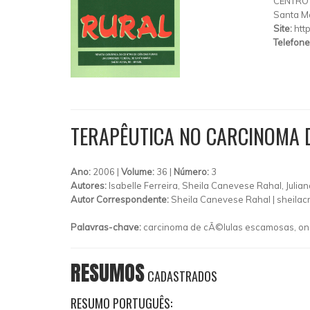
CENTRO 
Santa M
Site:
htt
Telefone
TERAPÊUTICA NO CARCINOMA 
Ano:
2006 |
Volume:
36 |
Número:
3
Autores:
Isabelle Ferreira, Sheila Canevese Rahal, Julia
Autor Correspondente:
Sheila Canevese Rahal |
sheilac
Palavras-chave:
carcinoma de cÃ©lulas escamosas, onc
RESUMOS
CADASTRADOS
RESUMO PORTUGUÊS: