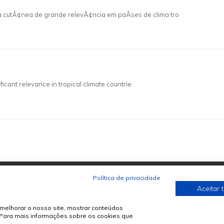
cutÃ¢nea de grande relevÃ¢ncia em paÃ­ses de clima tro
icant relevance in tropical climate countrie
Política de privacidade
Aceitar 
melhorar o nosso site, mostrar conteúdos
. Para mais informações sobre os cookies que