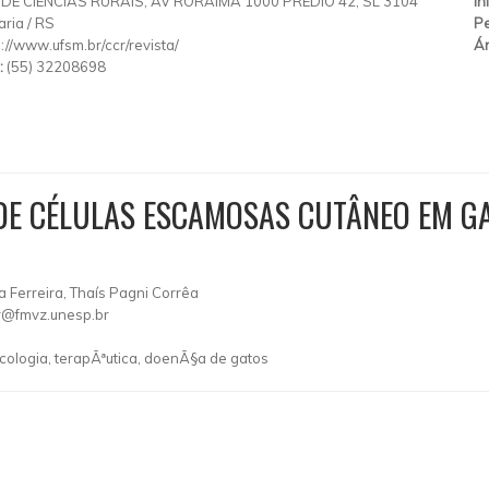
DE CIENCIAS RURAIS, AV RORAIMA 1000 PREDIO 42, SL 3104
In
aria
/
RS
Pe
p://www.ufsm.br/ccr/revista/
Ár
:
(55) 32208698
DE CÉLULAS ESCAMOSAS CUTÂNEO EM G
na Ferreira, Thaís Pagni Corrêa
r@fmvz.unesp.br
ologia, terapÃªutica, doenÃ§a de gatos