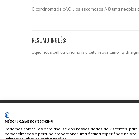
O carcinoma de cÃ©lulas escamosas Ã© uma neoplasia 
RESUMO INGLÊS:
Squamous cell carcinoma is a cutaneous tumor with signif
NÓS USAMOS COOKIES
Podemos colocá-los para análise dos nossos dados de visitantes, para 
personalizados e para lhe proporcionar uma óptima experiência no site
© 2026
Sumários.org
. Todos os Direitos Reservados
utilizamos, abra as configurações.