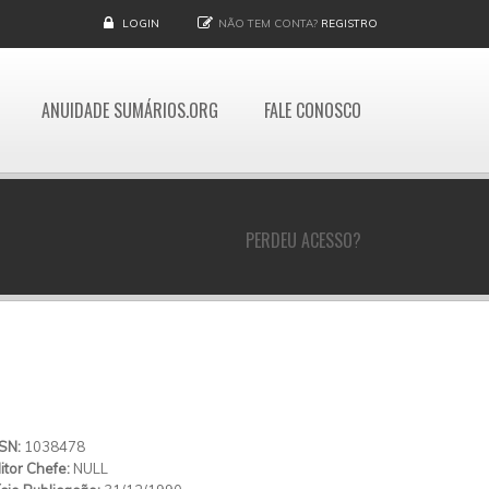
LOGIN
NÃO TEM CONTA?
REGISTRO
ANUIDADE SUMÁRIOS.ORG
FALE CONOSCO
PERDEU ACESSO?
SSN:
1038478
itor Chefe:
NULL