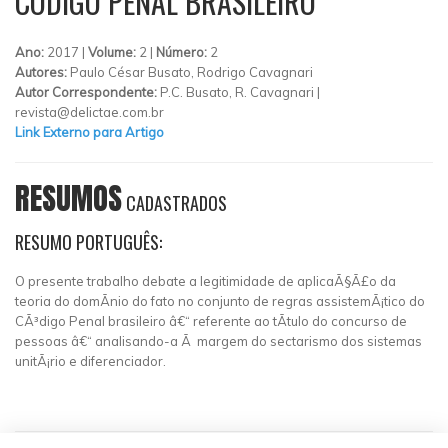
CÓDIGO PENAL BRASILEIRO
Ano:
2017 |
Volume:
2 |
Número:
2
Autores:
Paulo César Busato, Rodrigo Cavagnari
Autor Correspondente:
P.C. Busato, R. Cavagnari |
revista@delictae.com.br
Link Externo para Artigo
RESUMOS
CADASTRADOS
RESUMO PORTUGUÊS:
O presente trabalho debate a legitimidade de aplicaÃ§Ã£o da
teoria do domÃ­nio do fato no conjunto de regras assistemÃ¡tico do
CÃ³digo Penal brasileiro â€“ referente ao tÃ­tulo do concurso de
pessoas â€“ analisando-a Ã margem do sectarismo dos sistemas
unitÃ¡rio e diferenciador.