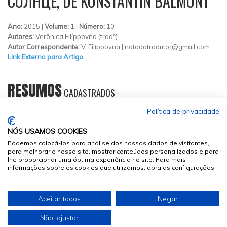
СОЛНЦЕ, DE KONSTANTIN BALMONT
Ano:
2015 |
Volume:
1 |
Número:
10
Autores:
Verônica Filíppovna (tradª)
Autor Correspondente:
V. Filíppovna |
notadotradutor@gmail.com
Link Externo para Artigo
RESUMOS
CADASTRADOS
Política de privacidade
NÓS USAMOS COOKIES
Podemos colocá-los para análise dos nossos dados de visitantes,
para melhorar o nosso site, mostrar conteúdos personalizados e para
lhe proporcionar uma óptima experiência no site. Para mais
informações sobre os cookies que utilizamos, abra as configurações.
© 2026
Sumários.org
. Todos os Direitos Reservados
Aceitar todos
Negar
Desenvolvido por
Não, ajustar