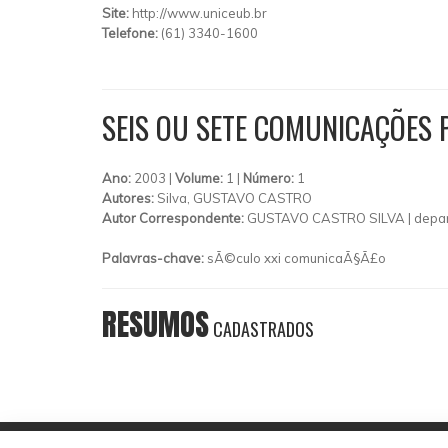
Site:
http://www.uniceub.br
Telefone:
(61) 3340-1600
SEIS OU SETE COMUNICAÇÕES 
Ano:
2003 |
Volume:
1 |
Número:
1
Autores:
Silva, GUSTAVO CASTRO
Autor Correspondente:
GUSTAVO CASTRO SILVA |
depa
Palavras-chave:
sÃ©culo xxi comunicaÃ§Ã£o
RESUMOS
CADASTRADOS