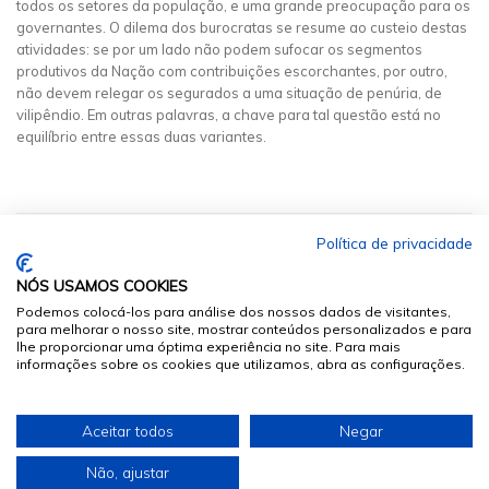
todos os setores da população, e uma grande preocupação para os
governantes. O dilema dos burocratas se resume ao custeio destas
atividades: se por um lado não podem sufocar os segmentos
produtivos da Nação com contribuições escorchantes, por outro,
não devem relegar os segurados a uma situação de penúria, de
vilipêndio. Em outras palavras, a chave para tal questão está no
equilíbrio entre essas duas variantes.
Política de privacidade
NÓS USAMOS COOKIES
Podemos colocá-los para análise dos nossos dados de visitantes,
para melhorar o nosso site, mostrar conteúdos personalizados e para
lhe proporcionar uma óptima experiência no site. Para mais
informações sobre os cookies que utilizamos, abra as configurações.
© 2026
Sumários.org
. Todos os Direitos Reservados
Aceitar todos
Negar
Desenvolvido por
Não, ajustar