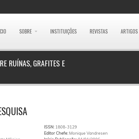
ÍCIO
SOBRE
INSTITUIÇÕES
REVISTAS
ARTIGOS
RE RUÍNAS, GRAFITES E
ESQUISA
ISSN:
1808-3129
Editor Chefe:
Monique Vandresen