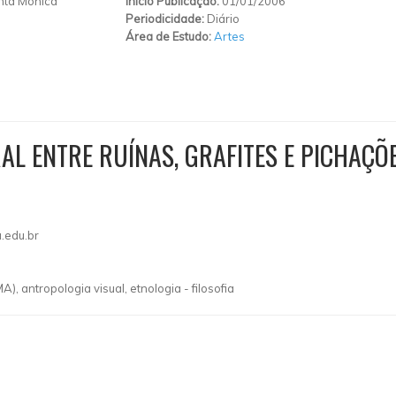
nta Mônica
Início Publicação:
01/01/2006
Periodicidade:
Diário
Área de Estudo:
Artes
AL ENTRE RUÍNAS, GRAFITES E PICHAÇÕE
.edu.br
MA), antropologia visual, etnologia - filosofia