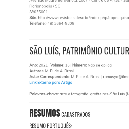
Avenida Madre Benvenuta, 2007
-
Centro de Artes
-
Sa
Florianópolis
/
SC
88035001
Site:
http://www.revistas.udesc.br/index.php/dapesquisa
Telefone:
(48) 3664-8308
SÃO LUÍS, PATRIMÔNIO CULTUR
Ano:
2021 |
Volume:
16 |
Número:
Não se aplica
Autores:
M. R. de A. Brasil
Autor Correspondente:
M. R. de A. Brasil |
ramusyo@ifma
Link Externo para Artigo
Palavras-chave:
arte e fotografia, grafiteiros-São Luís (
RESUMOS
CADASTRADOS
RESUMO PORTUGUÊS: