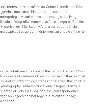
 existentes entre as ruínas do Centro Histórico de São
e janelas das casas históricas da capital do
antropologia visual e uma antropologia da imagem.
) sobre fotografia, rememoração e alegoria. Por fim,
o Histórico de São Luís –MA e a correspondência
chações/pixações ao patrimônio, mas um ensaio crítico no
nships between the ruins of the Historic Center of São
ls, doors and windows of historic houses in thecapital of
ogy and an anthropology of the image. From the point of
 photography, remembrance and allegory. Lastly, I
oric Center of São Luís -MA and the correspondence
chações/pixações and heritage, but a critical essay
lic space.