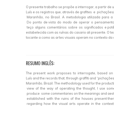
O presente trabalho se propõe a interrogar, a partir de 
Luís e os registros que, através de grafites e pichaç
Maranhão, no Brasil. A metodologia utilizada para a
Do ponto de vista do modo de operar o pensamento, u
teço alguns comentários sobre os significados e potê
estabelecida com as ruínas do casario ali presente. O t
tocante a como as artes visuais operam no contexto da
RESUMO INGLÊS:
The present work proposes to interrogate, based on a p
Luís and the records that, through graffiti and “pichaçõ
Maranhão, Brazil. The methodology used for the product
view of the way of operating the thought, I use som
produce some commentaries on the meanings and aesthet
established with the ruins of the houses present there. 
regarding how the visual arts operate in the contex