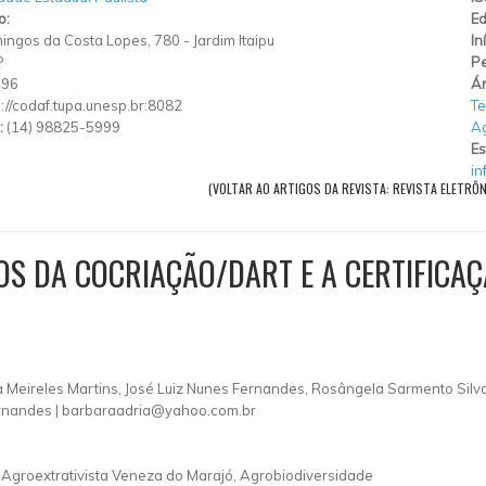
o:
Ed
ingos da Costa Lopes, 780
-
Jardim Itaipu
In
P
Pe
496
Ár
p://codaf.tupa.unesp.br:8082
Te
:
(14) 98825-5999
Ag
Es
in
(VOLTAR AO ARTIGOS DA REVISTA: REVISTA ELETRÔ
OS DA COCRIAÇÃO/DART E A CERTIFICAÇ
ia Meireles Martins, José Luiz Nunes Fernandes, Rosângela Sarmento Sil
ernandes |
barbaraadria@yahoo.com.br
 Agroextrativista Veneza do Marajó, Agrobiodiversidade