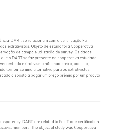
ência-DART, se relacionam com a certificação Fair
os extrativistas. Objeto de estudo foi a Cooperativa
servação de campo e utilização de survey. Os dados
ram que o DART se faz presente na cooperativa estudada,
veniente do extrativismo não madeireiro, por isso,
de tornou-se uma alternativa para os extrativistas
ercado disposto a pagar um preço prêmio por um produto
ansparency-DART, are related to Fair Trade certification
ractivist members. The object of study was Cooperativa