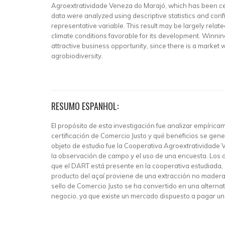
Agroextratividade Veneza do Marajó, which has been cert
data were analyzed using descriptive statistics and conf
representative variable. This result may be largely relat
climate conditions favorable for its development. Winning 
attractive business opportunity, since there is a market
agrobiodiversity.
RESUMO ESPANHOL:
El propósito de esta investigación fue analizar empíric
certificación de Comercio Justo y qué beneficios se gener
objeto de estudio fue la Cooperativa Agroextratividade V
la observación de campo y el uso de una encuesta. Los da
que el DART está presente en la cooperativa estudiada, 
producto del açaí proviene de una extracción no maderab
sello de Comercio Justo se ha convertido en una alternat
negocio, ya que existe un mercado dispuesto a pagar un 