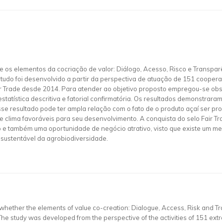
e os elementos da cocriação de valor: Diálogo, Acesso, Risco e Transpar
tudo foi desenvolvido a partir da perspectiva de atuação de 151 cooperad
air Trade desde 2014. Para atender ao objetivo proposto empregou-se ob
estatística descritiva e fatorial confirmatória. Os resultados demonstra
sse resultado pode ter ampla relação com o fato de o produto açaí ser pro
clima favoráveis para seu desenvolvimento. A conquista do selo Fair Tra
o e também uma oportunidade de negócio atrativo, visto que existe um m
l sustentável da agrobiodiversidade.
whether the elements of value co-creation: Dialogue, Access, Risk and Tr
The study was developed from the perspective of the activities of 151 ext