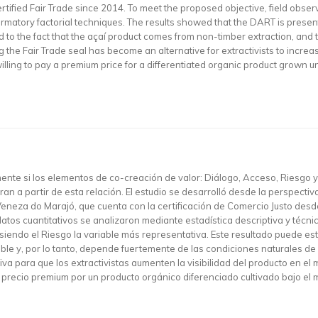
ified Fair Trade since 2014. To meet the proposed objective, field observ
irmatory factorial techniques. The results showed that the DART is present
ed to the fact that the açaí product comes from non-timber extraction, and
the Fair Trade seal has become an alternative for extractivists to increase
 willing to pay a premium price for a differentiated organic product grown
amente si los elementos de co-creación de valor: Diálogo, Acceso, Riesgo 
an a partir de esta relación. El estudio se desarrolló desde la perspectiv
eneza do Marajó, que cuenta con la certificación de Comercio Justo desde 
tos cuantitativos se analizaron mediante estadística descriptiva y técni
siendo el Riesgo la variable más representativa. Este resultado puede es
le y, por lo tanto, depende fuertemente de las condiciones naturales de s
iva para que los extractivistas aumenten la visibilidad del producto en e
precio premium por un producto orgánico diferenciado cultivado bajo el m