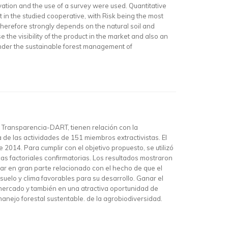
ation and the use of a survey were used. Quantitative
 in the studied cooperative, with Risk being the most
 therefore strongly depends on the natural soil and
 the visibility of the product in the market and also an
 under the sustainable forest management of
y Transparencia-DART, tienen relación con la
a de las actividades de 151 miembros extractivistas. El
2014. Para cumplir con el objetivo propuesto, se utilizó
cas factoriales confirmatorias. Los resultados mostraron
tar en gran parte relacionado con el hecho de que el
uelo y clima favorables para su desarrollo. Ganar el
l mercado y también en una atractiva oportunidad de
anejo forestal sustentable. de la agrobiodiversidad.