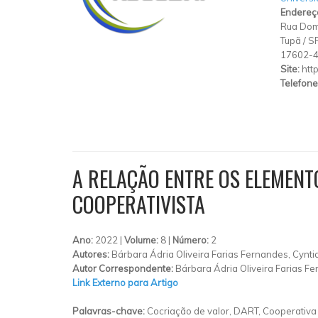
Endereç
Rua Dom
Tupã
/
S
17602-
Site:
htt
Telefone
A RELAÇÃO ENTRE OS ELEMENT
COOPERATIVISTA
Ano:
2022 |
Volume:
8 |
Número:
2
Autores:
Bárbara Ádria Oliveira Farias Fernandes, Cynt
Autor Correspondente:
Bárbara Ádria Oliveira Farias F
Link Externo para Artigo
Palavras-chave:
Cocriação de valor, DART, Cooperativa