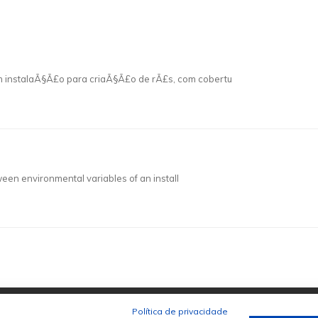
 em instalaÃ§Ã£o para criaÃ§Ã£o de rÃ£s, com cobertu
tween environmental variables of an install
Política de privacidade