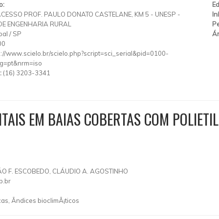
o:
Ed
ACESSO PROF. PAULO DONATO CASTELANE, KM 5 - UNESP -
In
 DE ENGENHARIA RURAL
Pe
bal
/
SP
Ár
00
p://www.scielo.br/scielo.php?script=sci_serial&pid=0100-
g=pt&nrm=iso
:
(16) 3203-3341
NTAIS EM BAIAS COBERTAS COM POLIETI
ÃO F. ESCOBEDO, CLÁUDIO A. AGOSTINHO
b.br
s, Ã­ndices bioclimÃ¡ticos