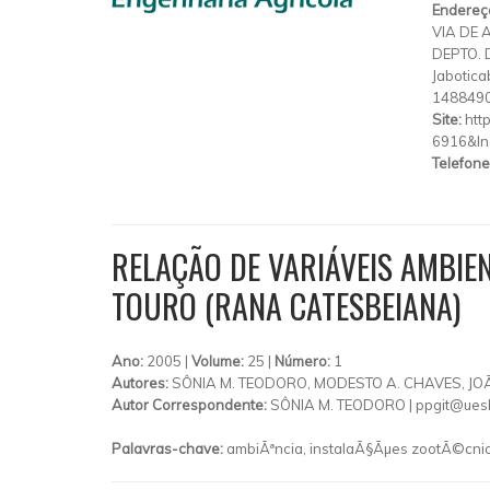
Endereç
VIA DE 
DEPTO.
Jabotica
148849
Site:
htt
6916&ln
Telefone
RELAÇÃO DE VARIÁVEIS AMBIE
TOURO (RANA CATESBEIANA)
Ano:
2005 |
Volume:
25 |
Número:
1
Autores:
SÔNIA M. TEODORO, MODESTO A. CHAVES, JO
Autor Correspondente:
SÔNIA M. TEODORO |
ppgit@ues
Palavras-chave:
ambiÃªncia, instalaÃ§Ãµes zootÃ©cnica