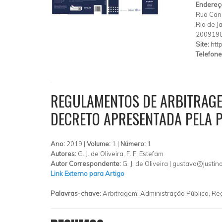
Endereç
Rua Cand
Rio de J
200919
Site:
htt
Telefone
REGULAMENTOS DE ARBITRAGE
DECRETO APRESENTADA PELA P
Ano:
2019 |
Volume:
1 |
Número:
1
Autores:
G. J. de Oliveira, F. F. Estefam
Autor Correspondente:
G. J. de Oliveira |
gustavo@justin
Link Externo para Artigo
Palavras-chave:
Arbitragem, Administração Pública, R