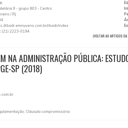
o:
Ed
elária 9
-
grupo 803
-
Centro
In
aneiro
/
RJ
Pe
04
Ár
ps://rbadr.emnuvens.com.br/rbadr/index
Es
:
(21) 2223-0194
(VOLTAR AO ARTIGOS DA 
M NA ADMINISTRAÇÃO PÚBLICA: ESTUDO
GE-SP (2018)
o.com.br
egulamentação, Cláusula compromissória