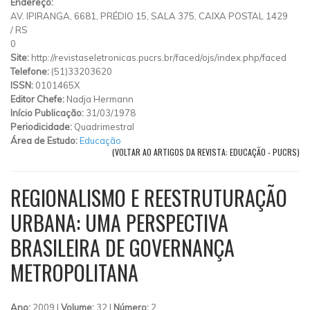
Endereço:
AV. IPIRANGA, 6681, PRÉDIO 15, SALA 375, CAIXA POSTAL 1429
/
RS
0
Site:
http://revistaseletronicas.pucrs.br/faced/ojs/index.php/faced
Telefone:
(51)33203620
ISSN:
0101465X
Editor Chefe:
Nadja Hermann
Início Publicação:
31/03/1978
Periodicidade:
Quadrimestral
Área de Estudo:
Educação
(VOLTAR AO ARTIGOS DA REVISTA: EDUCAÇÃO - PUCRS)
REGIONALISMO E REESTRUTURAÇÃO
URBANA: UMA PERSPECTIVA
BRASILEIRA DE GOVERNANÇA
METROPOLITANA
Ano:
2009 |
Volume:
32 |
Número:
2