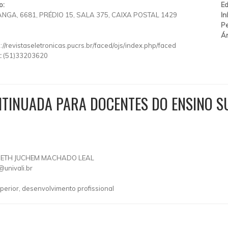
o:
Ed
RANGA, 6681, PRÉDIO 15, SALA 375, CAIXA POSTAL 1429
In
Pe
Ár
p://revistaseletronicas.pucrs.br/faced/ojs/index.php/faced
:
(51)33203620
INUADA PARA DOCENTES DO ENSINO SU
SABETH JUCHEM MACHADO LEAL
@univali.br
erior, desenvolvimento profissional