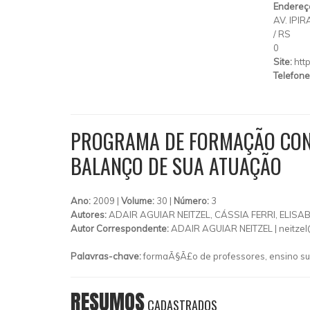
Endereç
AV. IPI
/
RS
0
Site:
htt
Telefone
PROGRAMA DE FORMAÇÃO CONT
BALANÇO DE SUA ATUAÇÃO
Ano:
2009 |
Volume:
30 |
Número:
3
Autores:
ADAIR AGUIAR NEITZEL, CÁSSIA FERRI, ELI
Autor Correspondente:
ADAIR AGUIAR NEITZEL |
neitzel
Palavras-chave:
formaÃ§Ã£o de professores, ensino sup
RESUMOS
CADASTRADOS