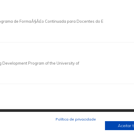
Programa de FormaÃ§Ã£o Continuada para Docentes do E
ng Development Program of the University of
Política de privacidade
Aceitar 