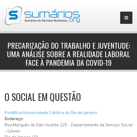
PRECARIZAÇÃO DO TRABALHO E JUVENTUDE:
UMA ANÁLISE SOBRE A REALIDADE LABORAL
▼
FACE À PANDEMIA DA COVID-19
O SOCIAL EM QUESTÃO
Pontifícia Universidade Católica do Rio de Janeiro
Endereço:
Rua Marquês de São Vicente 225
-
Departamento de Serviço Social
-
Gávea
Rio de Janeiro
/
RJ