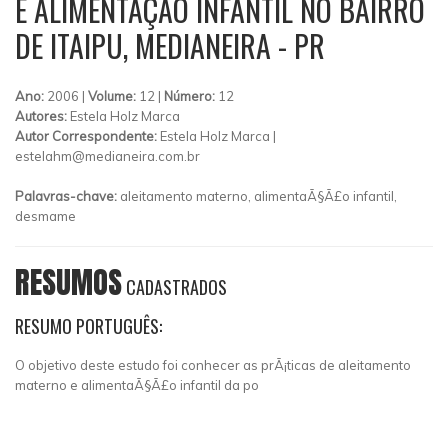
E ALIMENTAÇÃO INFANTIL NO BAIRRO
DE ITAIPU, MEDIANEIRA - PR
Ano:
2006 |
Volume:
12 |
Número:
12
Autores:
Estela Holz Marca
Autor Correspondente:
Estela Holz Marca |
estelahm@medianeira.com.br
Palavras-chave:
aleitamento materno, alimentaÃ§Ã£o infantil,
desmame
RESUMOS
CADASTRADOS
RESUMO PORTUGUÊS:
O objetivo deste estudo foi conhecer as prÃ¡ticas de aleitamento
materno e alimentaÃ§Ã£o infantil da po