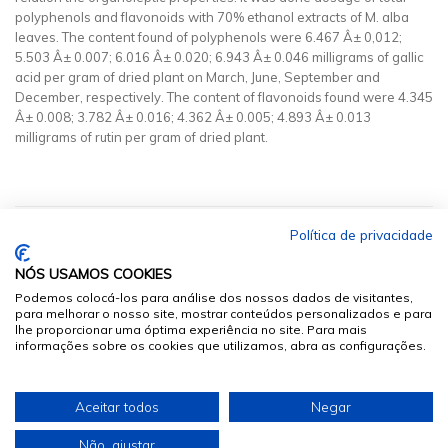
polyphenols and flavonoids with 70% ethanol extracts of M. alba
leaves. The content found of polyphenols were 6.467 Â± 0,012;
5.503 Â± 0.007; 6.016 Â± 0.020; 6.943 Â± 0.046 milligrams of gallic
acid per gram of dried plant on March, June, September and
December, respectively. The content of flavonoids found were 4.345
Â± 0.008; 3.782 Â± 0.016; 4.362 Â± 0.005; 4.893 Â± 0.013
milligrams of rutin per gram of dried plant.
Política de privacidade
NÓS USAMOS COOKIES
Podemos colocá-los para análise dos nossos dados de visitantes,
para melhorar o nosso site, mostrar conteúdos personalizados e para
lhe proporcionar uma óptima experiência no site. Para mais
informações sobre os cookies que utilizamos, abra as configurações.
© 2026
Sumários.org
. Todos os Direitos Reservados
Aceitar todos
Negar
Desenvolvido por
Não, ajustar