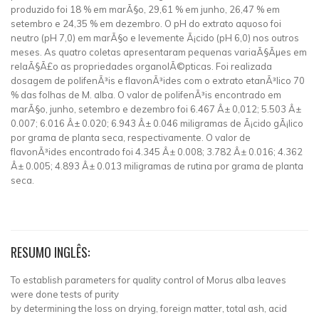
produzido foi 18 % em marÃ§o, 29,61 % em junho, 26,47 % em
setembro e 24,35 % em dezembro. O pH do extrato aquoso foi
neutro (pH 7,0) em marÃ§o e levemente Ã¡cido (pH 6,0) nos outros
meses. As quatro coletas apresentaram pequenas variaÃ§Ãµes em
relaÃ§Ã£o as propriedades organolÃ©pticas. Foi realizada
dosagem de polifenÃ³is e flavonÃ³ides com o extrato etanÃ³lico 70
% das folhas de M. alba. O valor de polifenÃ³is encontrado em
marÃ§o, junho, setembro e dezembro foi 6.467 Â± 0,012; 5.503 Â±
0.007; 6.016 Â± 0.020; 6.943 Â± 0.046 miligramas de Ã¡cido gÃ¡lico
por grama de planta seca, respectivamente. O valor de
flavonÃ³ides encontrado foi 4.345 Â± 0.008; 3.782 Â± 0.016; 4.362
Â± 0.005; 4.893 Â± 0.013 miligramas de rutina por grama de planta
seca.
RESUMO INGLÊS:
To establish parameters for quality control of Morus alba leaves
were done tests of purity
by determining the loss on drying, foreign matter, total ash, acid