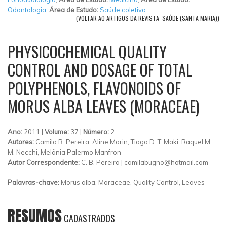
Odontologia
,
Área de Estudo:
Saúde coletiva
(VOLTAR AO ARTIGOS DA REVISTA: SAÚDE (SANTA MARIA))
PHYSICO­CHEMICAL QUALITY
CONTROL AND DOSAGE OF TOTAL
POLYPHENOLS, FLAVONOIDS OF
MORUS ALBA LEAVES (MORACEAE)
Ano:
2011 |
Volume:
37 |
Número:
2
Autores:
Camila B. Pereira, Aline Marin, Tiago D. T. Maki, Raquel M.
M. Necchi, Melânia Palermo Manfron
Autor Correspondente:
C. B. Pereira |
camilabugno@hotmail.com
Palavras-chave:
Morus alba, Moraceae, Quality Control, Leaves
RESUMOS
CADASTRADOS