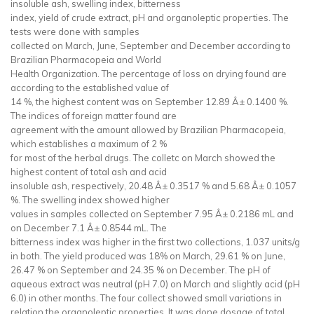
insoluble ash, swelling index, bitterness
index, yield of crude extract, pH and organoleptic properties. The
tests were done with samples
collected on March, June, September and December according to
Brazilian Pharmacopeia and World
Health Organization. The percentage of loss on drying found are
according to the established value of
14 %, the highest content was on September 12.89 Â± 0.1400 %.
The indices of foreign matter found are
agreement with the amount allowed by Brazilian Pharmacopeia,
which establishes a maximum of 2 %
for most of the herbal drugs. The colletc on March showed the
highest content of total ash and acid
insoluble ash, respectively, 20.48 Â± 0.3517 % and 5.68 Â± 0.1057
%. The swelling index showed higher
values in samples collected on September 7.95 Â± 0.2186 mL and
on December 7.1 Â± 0.8544 mL. The
bitterness index was higher in the first two collections, 1.037 units/g
in both. The yield produced was 18% on March, 29.61 % on June,
26.47 % on September and 24.35 % on December. The pH of
aqueous extract was neutral (pH 7.0) on March and slightly acid (pH
6.0) in other months. The four collect showed small variations in
relation the organoleptic properties. It was done dosage of total