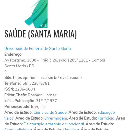
SAÚDE (SANTA MARIA)
Universidade Federal de Santa Maria
Endereço:
Av Roraima, 1000
-
Prédio 26, sala 1205/ 1201
-
Camobi
Santa Maria
/
RS
0
Site:
https://periodicos.ufsm.br/revistasaude
Telefone:
(55) 3220-8751
ISSN:
2236-5834
Editor Chefe:
Rosmari Horner
Início Publicação:
31/12/1977
Periodicidade:
Irregular
Área de Estudo:
Ciências da Saúde
,
Área de Estudo:
Educação
física
,
Área de Estudo:
Enfermagem
,
Área de Estudo:
Farmácia
,
Área
de Estudo:
Fisioterapia e terapia ocupacional
,
Área de Estudo:
Fonoaudiologia
,
Área de Estudo:
Medicina
,
Área de Estudo: