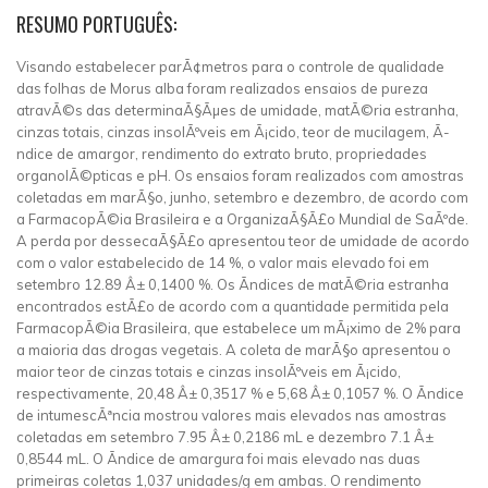
RESUMO PORTUGUÊS:
Visando estabelecer parÃ¢metros para o controle de qualidade
das folhas de Morus alba foram realizados ensaios de pureza
atravÃ©s das determinaÃ§Ãµes de umidade, matÃ©ria estranha,
cinzas totais, cinzas insolÃºveis em Ã¡cido, teor de mucilagem, Ã­
ndice de amargor, rendimento do extrato bruto, propriedades
organolÃ©pticas e pH. Os ensaios foram realizados com amostras
coletadas em marÃ§o, junho, setembro e dezembro, de acordo com
a FarmacopÃ©ia Brasileira e a OrganizaÃ§Ã£o Mundial de SaÃºde.
A perda por dessecaÃ§Ã£o apresentou teor de umidade de acordo
com o valor estabelecido de 14 %, o valor mais elevado foi em
setembro 12.89 Â± 0,1400 %. Os Ã­ndices de matÃ©ria estranha
encontrados estÃ£o de acordo com a quantidade permitida pela
FarmacopÃ©ia Brasileira, que estabelece um mÃ¡ximo de 2% para
a maioria das drogas vegetais. A coleta de marÃ§o apresentou o
maior teor de cinzas totais e cinzas insolÃºveis em Ã¡cido,
respectivamente, 20,48 Â± 0,3517 % e 5,68 Â± 0,1057 %. O Ã­ndice
de intumescÃªncia mostrou valores mais elevados nas amostras
coletadas em setembro 7.95 Â± 0,2186 mL e dezembro 7.1 Â±
0,8544 mL. O Ã­ndice de amargura foi mais elevado nas duas
primeiras coletas 1,037 unidades/g em ambas. O rendimento