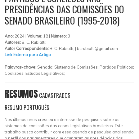
PRESIDÊNCIAS DAS COMISSÕES DO
SENADO BRASILEIRO (1995-2018)
Ano:
2024 |
Volume:
18 |
Número:
3
Autores:
B. C. Rubiatti;
Autor Correspondente:
B. C. Rubiatti; |
bcrubiatti@gmail.com
Link Externo para Artigo
Palavras-chave:
Senado; Sistema de Comissões; Partidos Políticos;
Coalizões; Estudos Legislativos;
RESUMOS
CADASTRADOS
RESUMO PORTUGUÊS:
Nos últimos anos cresceu o interesse de pesquisas sobre os
sistemas de comissões das casas legislativas brasileiras. Este
trabalho busca contribuir com essa agenda de pesquisa analisando
o perfil dos parlamentares que ocuparam as presidências das