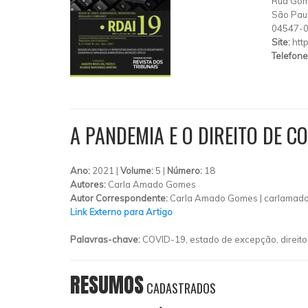
Rua Gom
São Pau
04547-
Site:
http
Telefone
A PANDEMIA E O DIREITO DE 
Ano:
2021 |
Volume:
5 |
Número:
18
Autores:
Carla Amado Gomes
Autor Correspondente:
Carla Amado Gomes |
carlamado
Link Externo para Artigo
Palavras-chave:
COVID-19, estado de excepção, direito
RESUMOS
CADASTRADOS