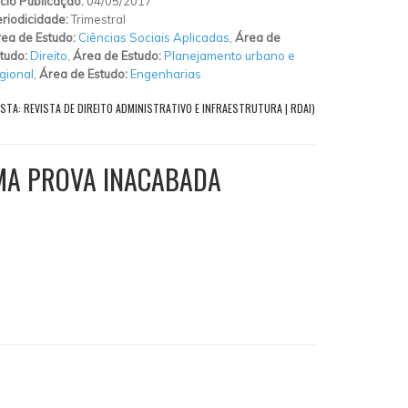
ício Publicação:
04/05/2017
riodicidade:
Trimestral
ea de Estudo:
Ciências Sociais Aplicadas
,
Área de
tudo:
Direito
,
Área de Estudo:
Planejamento urbano e
gional
,
Área de Estudo:
Engenharias
STA: REVISTA DE DIREITO ADMINISTRATIVO E INFRAESTRUTURA | RDAI)
UMA PROVA INACABADA