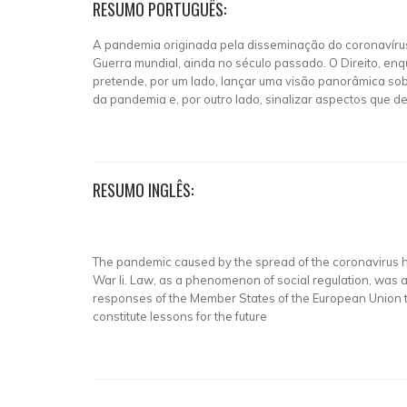
RESUMO PORTUGUÊS:
A pandemia originada pela disseminação do coronavírus
Guerra mundial, ainda no século passado. O Direito, enq
pretende, por um lado, lançar uma visão panorâmica s
da pandemia e, por outro lado, sinalizar aspectos que dev
RESUMO INGLÊS:
The pandemic caused by the spread of the coronavirus h
War li. Law, as a phenomenon of social regulation, was al
responses of the Member States of the European Union to
constitute lessons for the future