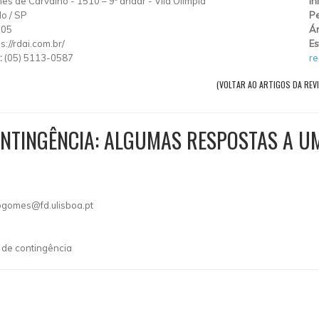
es de Carvalho
-
1510 – 9º andar
-
Vila Olímpia
In
lo
/
SP
Pe
005
Ár
s://rdai.com.br/
Es
:
(05) 5113-0587
re
(VOLTAR AO ARTIGOS DA REVI
CONTINGÊNCIA: ALGUMAS RESPOSTAS A 
gomes@fd.ulisboa.pt
 de contingência