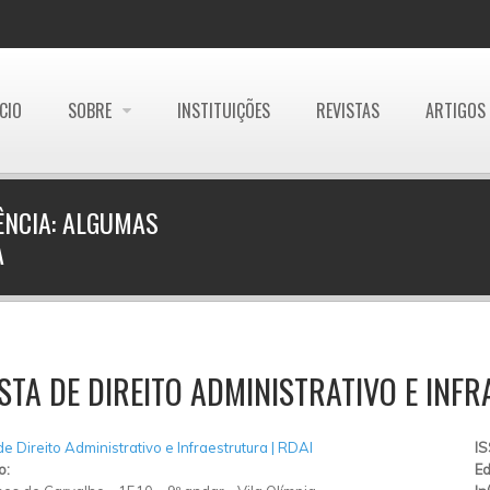
ÍCIO
SOBRE
INSTITUIÇÕES
REVISTAS
ARTIGOS
ÊNCIA: ALGUMAS
A
STA DE DIREITO ADMINISTRATIVO E INF
de Direito Administrativo e Infraestrutura | RDAI
I
o:
Ed