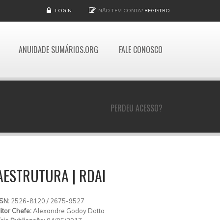
LOGIN
NÃO TEM CONTA?
REGISTRO
ANUIDADE SUMÁRIOS.ORG
FALE CONOSCO
PERDEU ACESSO?
RAESTRUTURA | RDAI
SSN:
2526-8120 / 2675-9527
itor Chefe:
Alexandre Godoy Dotta