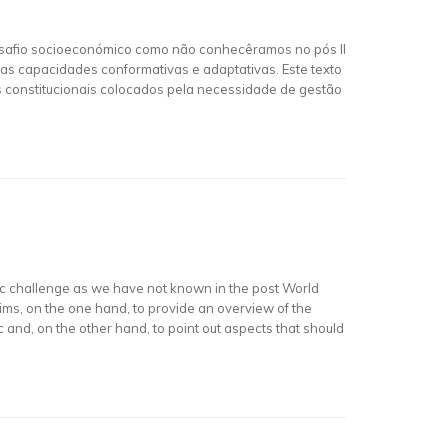
desafio socioeconómico como não conhecêramos no pós II
uas capacidades conformativas e adaptativas. Este texto
 constitucionais colocados pela necessidade de gestão
ic challenge as we have not known in the post World
 aims, on the one hand, to provide an overview of the
nd, on the other hand, to point out aspects that should