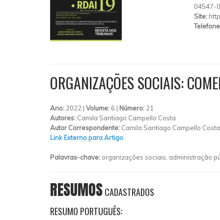
04547-
Site:
http
Telefone
ORGANIZAÇÕES SOCIAIS: COME
Ano:
2022 |
Volume:
6 |
Número:
21
Autores:
Camila Santiago Campello Costa
Autor Correspondente:
Camila Santiago Campello Costa
Link Externo para Artigo
Palavras-chave:
organizações sociais, administração pú
RESUMOS
CADASTRADOS
RESUMO PORTUGUÊS: