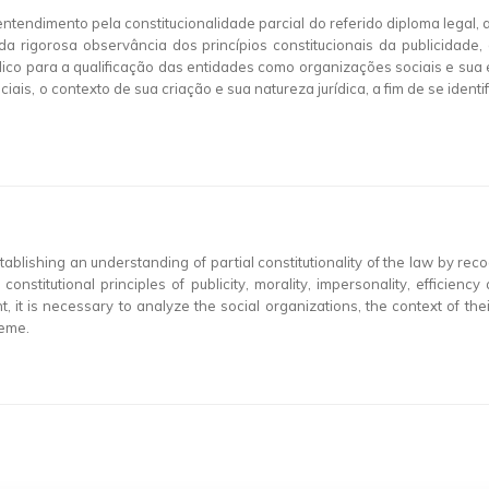
entendimento pela constitucionalidade parcial do referido diploma legal
a rigorosa observância dos princípios constitucionais da publicidade,
lico para a qualificação das entidades como organizações sociais e sua e
ais, o contexto de sua criação e sua natureza jurídica, a fim de se iden
ablishing an understanding of partial constitutionality of the law by 
constitutional principles of publicity, morality, impersonality, efficienc
t, it is necessary to analyze the social organizations, the context of thei
heme.