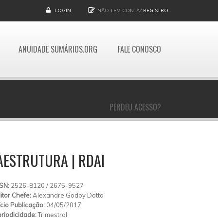
LOGIN
NÃO TEM CONTA?
REGISTRO
ANUIDADE SUMÁRIOS.ORG
FALE CONOSCO
PERDEU ACESSO?
RAESTRUTURA | RDAI
SSN:
2526-8120 / 2675-9527
itor Chefe:
Alexandre Godoy Dotta
ício Publicação:
04/05/2017
riodicidade:
Trimestral