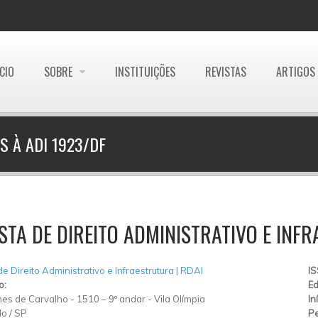
ÍCIO
SOBRE
INSTITUIÇÕES
REVISTAS
ARTIGOS
S À ADI 1923/DF
STA DE DIREITO ADMINISTRATIVO E INF
de Direito Administrativo e Infraestrutura | RDAI
I
o:
Ed
es de Carvalho
-
1510 – 9º andar
-
Vila Olímpia
In
lo
/
SP
Pe