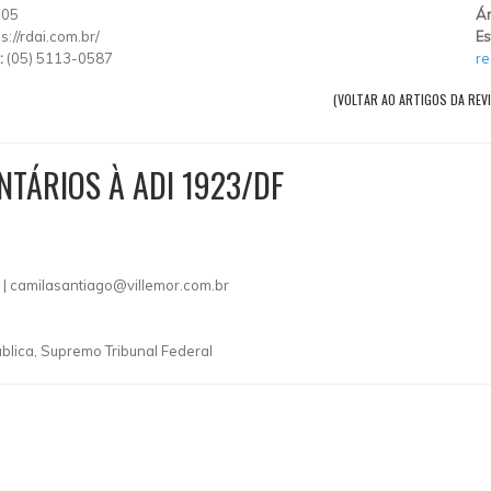
005
Ár
s://rdai.com.br/
Es
:
(05) 5113-0587
re
(VOLTAR AO ARTIGOS DA REVI
NTÁRIOS À ADI 1923/DF
 |
camilasantiago@villemor.com.br
blica, Supremo Tribunal Federal