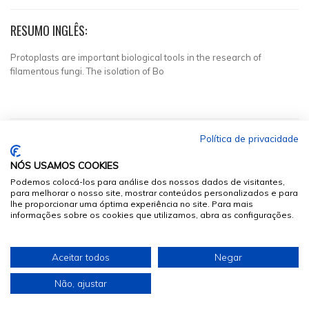
RESUMO INGLÊS:
Protoplasts are important biological tools in the research of
filamentous fungi. The isolation of Bo
Política de privacidade
NÓS USAMOS COOKIES
Podemos colocá-los para análise dos nossos dados de visitantes,
para melhorar o nosso site, mostrar conteúdos personalizados e para
lhe proporcionar uma óptima experiência no site. Para mais
informações sobre os cookies que utilizamos, abra as configurações.
© 2026
Sumários.org
. Todos os Direitos Reservados
Aceitar todos
Negar
Desenvolvido por
Não, ajustar