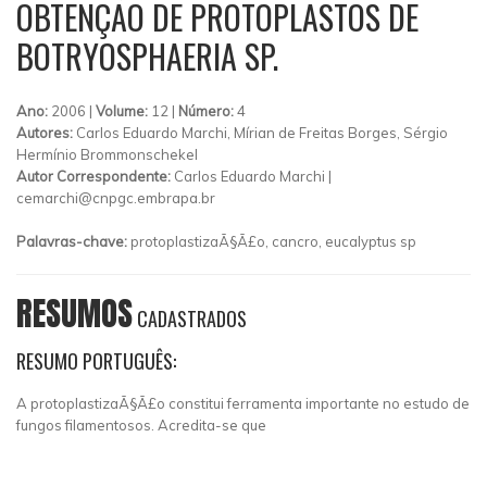
OBTENÇÃO DE PROTOPLASTOS DE
BOTRYOSPHAERIA SP.
Ano:
2006 |
Volume:
12 |
Número:
4
Autores:
Carlos Eduardo Marchi, Mírian de Freitas Borges, Sérgio
Hermínio Brommonschekel
Autor Correspondente:
Carlos Eduardo Marchi |
cemarchi@cnpgc.embrapa.br
Palavras-chave:
protoplastizaÃ§Ã£o, cancro, eucalyptus sp
RESUMOS
CADASTRADOS
RESUMO PORTUGUÊS:
A protoplastizaÃ§Ã£o constitui ferramenta importante no estudo de
fungos filamentosos. Acredita-se que