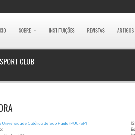
ÍCIO
SOBRE
INSTITUIÇÕES
REVISTAS
ARTIGOS
 SPORT CLUB
ORA
ia Universidade Católica de São Paulo (PUC-SP)
I
o:
Ed