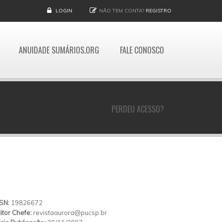
LOGIN
NÃO TEM CONTA?
REGISTRO
ANUIDADE SUMÁRIOS.ORG
FALE CONOSCO
PERDEU ACESSO?
SSN:
19826672
itor Chefe:
revistaaurora@pucsp.br