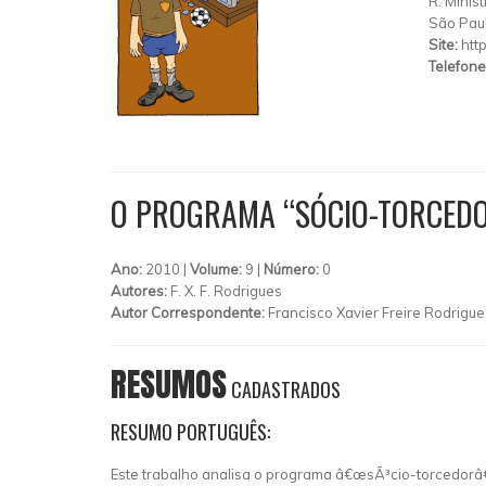
R: Minis
São Pau
Site:
htt
Telefone
O PROGRAMA “SÓCIO-TORCEDO
Ano:
2010 |
Volume:
9 |
Número:
0
Autores:
F. X. F. Rodrigues
Autor Correspondente:
Francisco Xavier Freire Rodrigue
RESUMOS
CADASTRADOS
RESUMO PORTUGUÊS:
Este trabalho analisa o programa â€œsÃ³cio-torcedorâ€