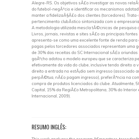
Alegre-RS. Os objetivos sÃ£o investigar as novas relaÃ
do futebol-negÃ³cio e identificar os mecanismos adotad
manter a fidelizaÃ§Ã£o dos clientes (torcedores). Trat
pertencimento clubÃ­stico sintonizada com o empresaria
A metodologia utilizada mescla tÃ©cnicas de pesquisa qua
Livros, jornais, revistas e sites sÃ£o as principais fo
apresenta-se como uma excelente fonte de renda para 
pagas pelos torcedores associados representam uma gar
de 30% das receitas do SC Internacional sÃ£o oriundas 
gaÃºcho adotou o modelo europeu que se caracteriza pel
efetivamente da vida do clube, inclusive tendo direito a
direito a entrada no estÃ¡dio sem ingresso (associado a
perpÃ©tua, nÃ£o pagam ingresso), preferÃªncia na com
compra de produtos licenciados do clube. Atualmente, 
Capital, 15% da RegiÃ£o Metropolitana, 30% do Interior 
Internacional, 2009).
RESUMO INGLÊS: