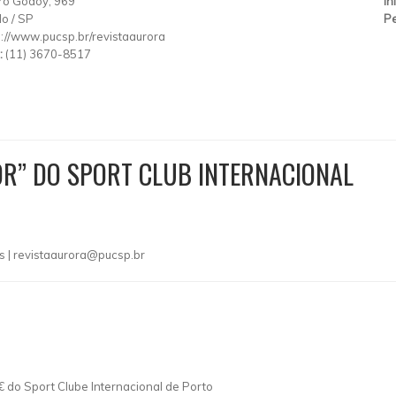
tro Godoy, 969
In
lo
/
SP
Pe
p://www.pucsp.br/revistaaurora
:
(11) 3670-8517
R” DO SPORT CLUB INTERNACIONAL
s |
revistaaurora@pucsp.br
 do Sport Clube Internacional de Porto