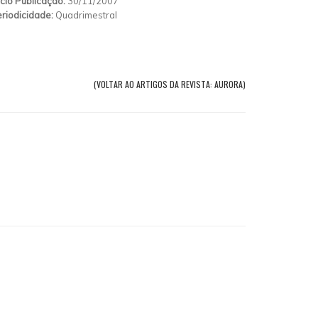
ício Publicação:
30/11/2007
riodicidade:
Quadrimestral
(VOLTAR AO ARTIGOS DA REVISTA: AURORA)