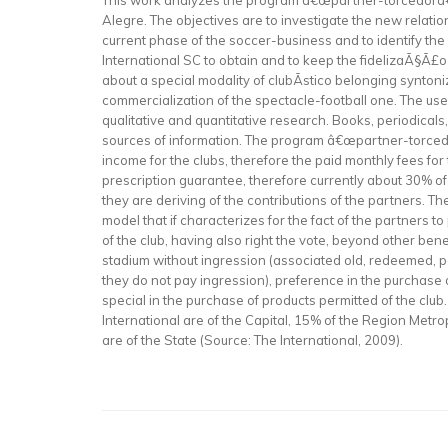
This work analyzes the program â€œpartner-torcedorâ€ o
Alegre. The objectives are to investigate the new relati
current phase of the soccer-business and to identify th
International SC to obtain and to keep the fidelizaÃ§Ã£o
about a special modality of clubÃ­stico belonging synto
commercialization of the spectacle-football one. The us
qualitative and quantitative research. Books, periodical
sources of information. The program â€œpartner-torcedo
income for the clubs, therefore the paid monthly fees fo
prescription guarantee, therefore currently about 30% of 
they are deriving of the contributions of the partners. 
model that if characterizes for the fact of the partners to 
of the club, having also right the vote, beyond other benef
stadium without ingression (associated old, redeemed, 
they do not pay ingression), preference in the purchase 
special in the purchase of products permitted of the club.
International are of the Capital, 15% of the Region Metro
are of the State (Source: The International, 2009).