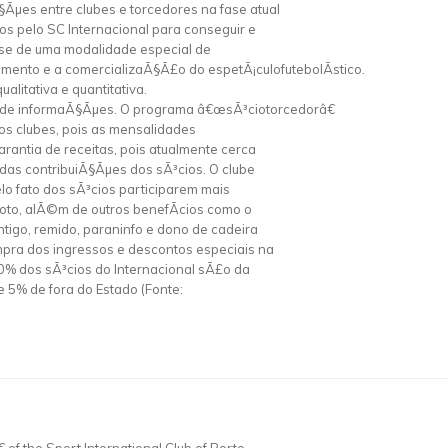
§Ãµes entre clubes e torcedores na fase atual
os pelo SC Internacional para conseguir e
a-se de uma modalidade especial de
mento e a comercializaÃ§Ã£o do espetÃ¡culofutebolÃ­stico.
litativa e quantitativa.
ntes de informaÃ§Ãµes. O programa â€œsÃ³ciotorcedorâ€
os clubes, pois as mensalidades
antia de receitas, pois atualmente cerca
das contribuiÃ§Ãµes dos sÃ³cios. O clube
o fato dos sÃ³cios participarem mais
 voto, alÃ©m de outros benefÃ­cios como o
ntigo, remido, paraninfo e dono de cadeira
pra dos ingressos e descontos especiais na
50% dos sÃ³cios do Internacional sÃ£o da
e 5% de fora do Estado (Fonte: