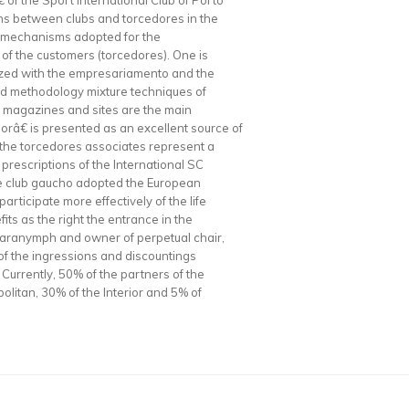
f the Sport International Club of Porto
ons between clubs and torcedores in the
e mechanisms adopted for the
 of the customers (torcedores). One is
nized with the empresariamento and the
ed methodology mixture techniques of
s, magazines and sites are the main
râ€ is presented as an excellent source of
r the torcedores associates represent a
prescriptions of the International SC
The club gaucho adopted the European
participate more effectively of the life
its as the right the entrance in the
paranymph and owner of perpetual chair,
of the ingressions and discountings
 Currently, 50% of the partners of the
politan, 30% of the Interior and 5% of