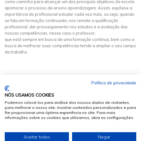
como caminho para alcançar um dos principais objetivos da escola:
aprimorar o processo de ensino aprendizagem. Assim, expõese a
importância do profissional estudar cada vez mais, ou seja, quando
se fala em formação continuada, nos remete a qualificação
profissional, dar prosseguimento nos estudos e a avaliação das
nossas competências, nesse caso o professor,
que está sempre em busca de uma formação contínua, bem como a
busca de melhorar suas competências tende a ampliar o seu campo
de trabalho.
Política de privacidade
NÓS USAMOS COOKIES
Podemos colocá-los para análise dos nossos dados de visitantes,
para melhorar o nosso site, mostrar conteúdos personalizados e para
lhe proporcionar uma óptima experiência no site. Para mais
informações sobre os cookies que utilizamos, abra as configurações.
© 2026
Sumários.org
. Todos os Direitos Reservados
Aceitar todos
Negar