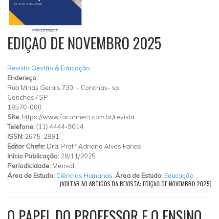
EDIÇAO DE NOVEMBRO 2025
Revista Gestão & Educação
Endereço:
Rua Minas Gerais,730,
-
Conchas- sp
Conchas
/
SP
18570-000
Site:
https://www.faconnect.com.br/revista
Telefone:
(11) 4444-9014
ISSN:
2675-2891
Editor Chefe:
Dra. Profª Adriana Alves Farias
Início Publicação:
28/11/2025
Periodicidade:
Mensal
Área de Estudo:
Ciências Humanas
,
Área de Estudo:
Educação
(VOLTAR AO ARTIGOS DA REVISTA: EDIÇAO DE NOVEMBRO 2025)
O PAPEL DO PROFESSOR E O ENSINO