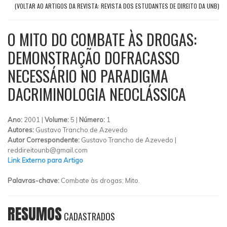
(VOLTAR AO ARTIGOS DA REVISTA: REVISTA DOS ESTUDANTES DE DIREITO DA UNB)
O MITO DO COMBATE ÀS DROGAS:
DEMONSTRAÇÃO DOFRACASSO
NECESSÁRIO NO PARADIGMA
DACRIMINOLOGIA NEOCLÁSSICA
Ano:
2001 |
Volume:
5 |
Número:
1
Autores:
Gustavo Trancho de Azevedo
Autor Correspondente:
Gustavo Trancho de Azevedo |
reddireitounb@gmail.com
Link Externo para Artigo
Palavras-chave:
Combate às drogas; Mito.
RESUMOS
CADASTRADOS