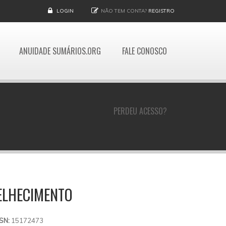
LOGIN
NÃO TEM CONTA?
REGISTRO
ANUIDADE SUMÁRIOS.ORG
FALE CONOSCO
PERDEU ACESSO?
ELHECIMENTO
SSN:
15172473