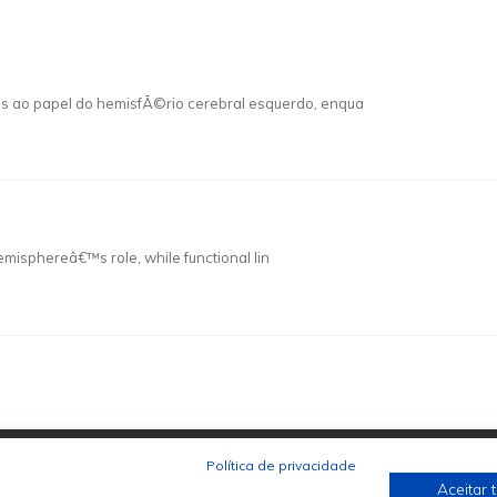
as ao papel do hemisfÃ©rio cerebral esquerdo, enqua
t hemisphereâ€™s role, while functional lin
Política de privacidade
Aceitar 