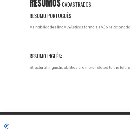
RESUMOS
CADASTRADOS
RESUMO PORTUGUÊS:
As habilidades lingÃ¼Ã­sticas formais sÃ£o relacionad
RESUMO INGLÊS:
Structural linguistic abilities are more related to the lef