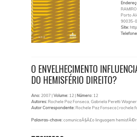
Endereç
RAMIRO
Porto Al
90035-
Site:
htt
Telefone
O ENVELHECIMENTO INFLUENCI
DO HEMISFÉRIO DIREITO?
Ano:
2007 |
Volume:
12 |
Número:
12
Autores:
Rochele Paz Fonseca, Gabriela Peretti Wagner, 
Autor Correspondente:
Rochele Paz Fonseca |
rochele.
Palavras-chave:
comunicaÃ§Ã£o linguagem hemisfÃ©rio