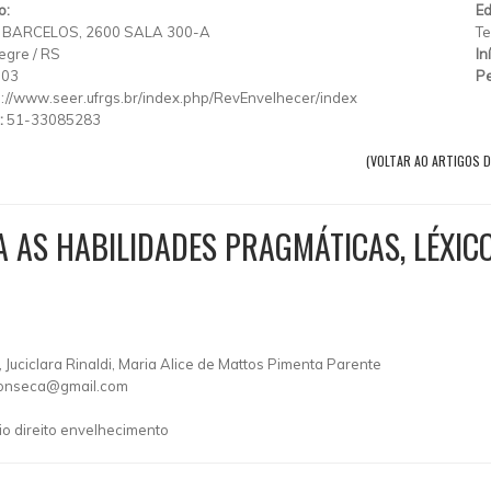
o:
Ed
 BARCELOS, 2600 SALA 300-A
Te
egre
/
RS
In
003
Pe
p://www.seer.ufrgs.br/index.php/RevEnvelhecer/index
:
51-33085283
(VOLTAR AO ARTIGOS D
A AS HABILIDADES PRAGMÁTICAS, LÉXIC
Juciclara Rinaldi, Maria Alice de Mattos Pimenta Parente
fonseca@gmail.com
 direito envelhecimento