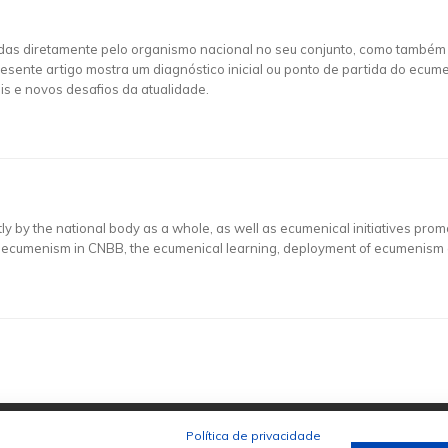
s diretamente pelo organismo nacional no seu conjunto, como também 
 presente artigo mostra um diagnóstico inicial ou ponto de partida do e
s e novos desafios da atualidade.
 by the national body as a whole, as well as ecumenical initiatives promot
nt of ecumenism in CNBB, the ecumenical learning, deployment of ecumenism
Política de privacidade