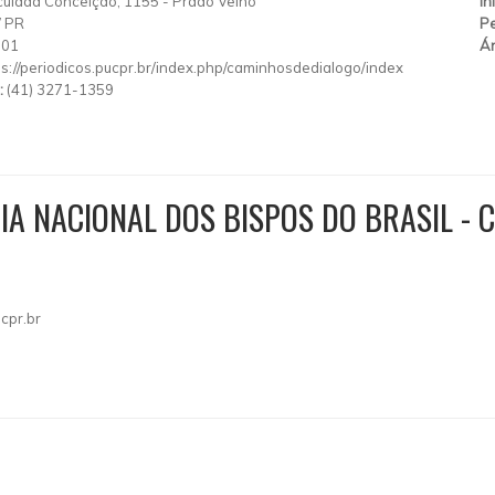
culada Conceição, 1155
-
Prado Velho
In
/
PR
Pe
901
Ár
ps://periodicos.pucpr.br/index.php/caminhosdedialogo/index
:
(41) 3271-1359
A NACIONAL DOS BISPOS DO BRASIL - 
cpr.br