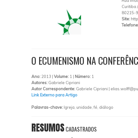
Rua Ima
Curitiba
80215-
Site:
htt
Telefone
O ECUMENISMO NA CONFERÊNCI
Ano:
2013 |
Volume:
1 |
Número:
1
Autores:
Gabriele Cipriani
Autor Correspondente:
Gabriele Cipriani |
elias.wolff@pu
Link Externo para Artigo
Palavras-chave:
Igreja, unidade, fé, diálogo
RESUMOS
CADASTRADOS