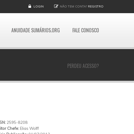
LOGIN
NÃO TEM CONTA?
REGISTRO
ANUIDADE SUMÁRIOS.ORG
FALE CONOSCO
PERDEU ACESSO?
SSN:
2595-8208
itor Chefe:
Elias Wolff