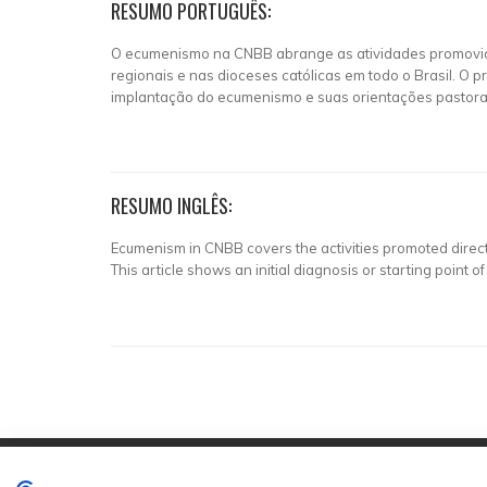
RESUMO PORTUGUÊS:
O ecumenismo na CNBB abrange as atividades promovida
regionais e nas dioceses católicas em todo o Brasil. O
implantação do ecumenismo e suas orientações pastorai
RESUMO INGLÊS:
Ecumenism in CNBB covers the activities promoted directly
This article shows an initial diagnosis or starting poi