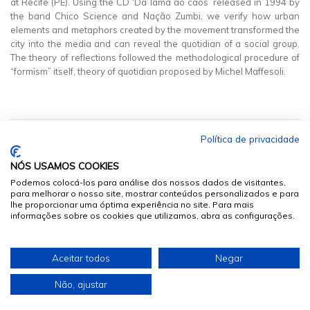
at Recife (PE). Using the CD ‘Da lama ao caos’ released in 1994 by
the band Chico Science and Nação Zumbi, we verify how urban
elements and metaphors created by the movement transformed the
city into the media and can reveal the quotidian of a social group.
The theory of reflections followed the methodological procedure of
“formism” itself, theory of quotidian proposed by Michel Maffesoli.
Política de privacidade
NÓS USAMOS COOKIES
Podemos colocá-los para análise dos nossos dados de visitantes,
para melhorar o nosso site, mostrar conteúdos personalizados e para
lhe proporcionar uma óptima experiência no site. Para mais
informações sobre os cookies que utilizamos, abra as configurações.
© 2026
Sumários.org
. Todos os Direitos Reservados
Aceitar todos
Negar
Desenvolvido por
Não, ajustar