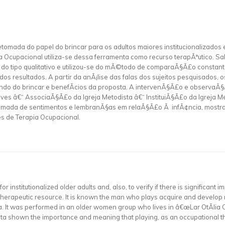
etomada do papel do brincar para os adultos maiores institucionalizados e
a Ocupacional utiliza-se dessa ferramenta como recurso terapÃªutico. Sa
o tipo qualitativo e utilizou-se do mÃ©todo de comparaÃ§Ã£o constante
 resultados. A partir da anÃ¡lise das falas dos sujeitos pesquisados, 
ndo do brincar e benefÃ­cios da proposta. A intervenÃ§Ã£o e observaÃ
ves â€“ AssociaÃ§Ã£o da Igreja Metodista â€“ InstituiÃ§Ã£o da Igreja Met
tomada de sentimentos e lembranÃ§as em relaÃ§Ã£o Ã infÃ¢ncia, mostran
s de Terapia Ocupacional.
r institutionalized older adults and, also, to verify if there is significant
erapeutic resource. It is known the man who plays acquire and develop new
a. It was performed in an older women group who lives in â€œLar OtÃ­lia
data shown the importance and meaning that playing, as an occupational th