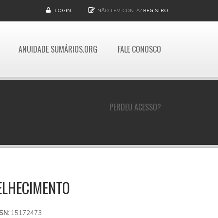
LOGIN
NÃO TEM CONTA?
REGISTRO
ANUIDADE SUMÁRIOS.ORG
FALE CONOSCO
PERDEU ACESSO?
ELHECIMENTO
SSN:
15172473