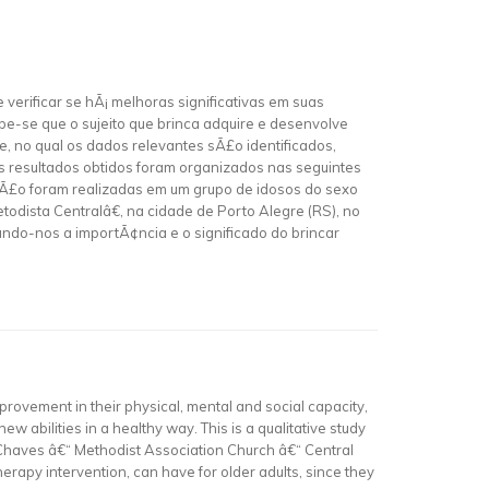
 verificar se hÃ¡ melhoras significativas em suas
be-se que o sujeito que brinca adquire e desenvolve
, no qual os dados relevantes sÃ£o identificados,
os resultados obtidos foram organizados nas seguintes
§Ã£o foram realizadas em um grupo de idosos do sexo
odista Centralâ€, na cidade de Porto Alegre (RS), no
do-nos a importÃ¢ncia e o significado do brincar
 improvement in their physical, mental and social capacity,
 abilities in a healthy way. This is a qualitative study
 Chaves â€“ Methodist Association Church â€“ Central
erapy intervention, can have for older adults, since they