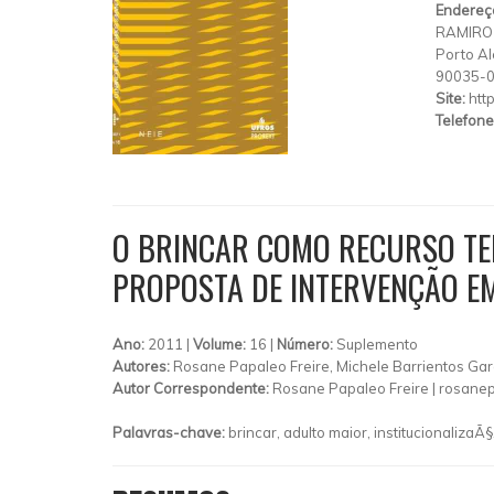
Endereç
RAMIRO
Porto Al
90035-
Site:
htt
Telefone
O BRINCAR COMO RECURSO TE
PROPOSTA DE INTERVENÇÃO EM
Ano:
2011 |
Volume:
16 |
Número:
Suplemento
Autores:
Rosane Papaleo Freire, Michele Barrientos Gar
Autor Correspondente:
Rosane Papaleo Freire |
rosanep
Palavras-chave:
brincar, adulto maior, institucionaliza