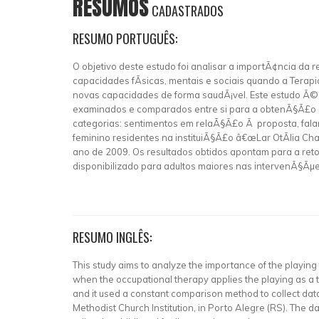
RESUMOS
CADASTRADOS
RESUMO PORTUGUÊS:
O objetivo deste estudo foi analisar a importÃ¢ncia da r
capacidades fÃ­sicas, mentais e sociais quando a Terapi
novas capacidades de forma saudÃ¡vel. Este estudo Ã© d
examinados e comparados entre si para a obtenÃ§Ã£o dos
categorias: sentimentos em relaÃ§Ã£o Ã proposta, fala
feminino residentes na instituiÃ§Ã£o â€œLar OtÃ­lia Cha
ano de 2009. Os resultados obtidos apontam para a re
disponibilizado para adultos maiores nas intervenÃ§Ãµe
RESUMO INGLÊS:
This study aims to analyze the importance of the playing fo
when the occupational therapy applies the playing as a th
and it used a constant comparison method to collect dat
Methodist Church Institution, in Porto Alegre (RS). The 