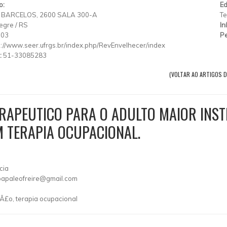
o:
Ed
 BARCELOS, 2600 SALA 300-A
Te
egre
/
RS
In
003
Pe
p://www.seer.ufrgs.br/index.php/RevEnvelhecer/index
:
51-33085283
(VOLTAR AO ARTIGOS D
RAPEUTICO PARA O ADULTO MAIOR INST
 TERAPIA OCUPACIONAL.
cia
apaleofreire@gmail.com
Ã§Ã£o, terapia ocupacional