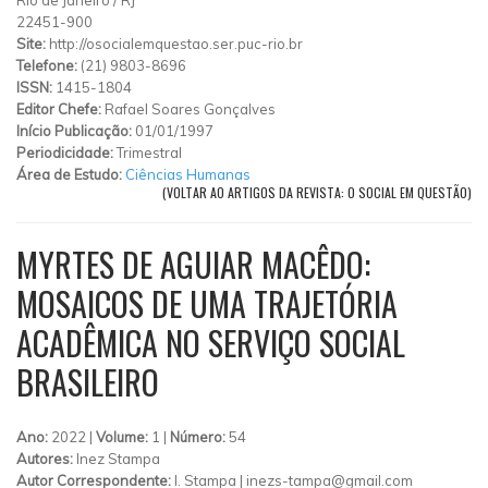
22451-900
Site:
http://osocialemquestao.ser.puc-rio.br
Telefone:
(21) 9803-8696
ISSN:
1415-1804
Editor Chefe:
Rafael Soares Gonçalves
Início Publicação:
01/01/1997
Periodicidade:
Trimestral
Área de Estudo:
Ciências Humanas
(VOLTAR AO ARTIGOS DA REVISTA: O SOCIAL EM QUESTÃO)
MYRTES DE AGUIAR MACÊDO:
MOSAICOS DE UMA TRAJETÓRIA
ACADÊMICA NO SERVIÇO SOCIAL
BRASILEIRO
Ano:
2022 |
Volume:
1 |
Número:
54
Autores:
Inez Stampa
Autor Correspondente:
I. Stampa |
inezs-tampa@gmail.com