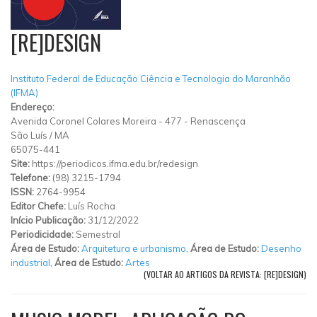
[RE]DESIGN
Instituto Federal de Educação Ciência e Tecnologia do Maranhão
(IFMA)
Endereço:
Avenida Coronel Colares Moreira
-
477
-
Renascença
São Luís
/
MA
65075-441
Site:
https://periodicos.ifma.edu.br/redesign
Telefone:
(98) 3215-1794
ISSN:
2764-9954
Editor Chefe:
Luís Rocha
Início Publicação:
31/12/2022
Periodicidade:
Semestral
Área de Estudo:
Arquitetura e urbanismo
,
Área de Estudo:
Desenho
industrial
,
Área de Estudo:
Artes
(VOLTAR AO ARTIGOS DA REVISTA: [RE]DESIGN)