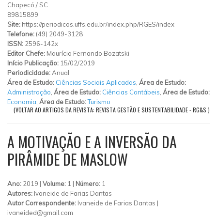
Chapecó
/
SC
89815899
Site:
https://periodicos.uffs.edu.br/index.php/RGES/index
Telefone:
(49) 2049-3128
ISSN:
2596-142x
Editor Chefe:
Maurício Fernando Bozatski
Início Publicação:
15/02/2019
Periodicidade:
Anual
Área de Estudo:
Ciências Sociais Aplicadas
,
Área de Estudo:
Administração
,
Área de Estudo:
Ciências Contábeis
,
Área de Estudo:
Economia
,
Área de Estudo:
Turismo
(VOLTAR AO ARTIGOS DA REVISTA: REVISTA GESTÃO E SUSTENTABILIDADE - RG&S )
A MOTIVAÇÃO E A INVERSÃO DA
PIRÂMIDE DE MASLOW
Ano:
2019 |
Volume:
1 |
Número:
1
Autores:
Ivaneide de Farias Dantas
Autor Correspondente:
Ivaneide de Farias Dantas |
ivaneided@gmail.com