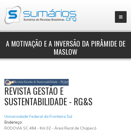
A MOTIVAÇÃO E A INVERSÃO DA PIRÂMIDE DE
MASLOW
▼
REVISTA GESTÃO E
SUSTENTABILIDADE - RG&S
Universidade Federal da Fronteira Sul
Endereço:
RODOVIA SC 484
-
Km 02
-
Área Rural de Chapecó