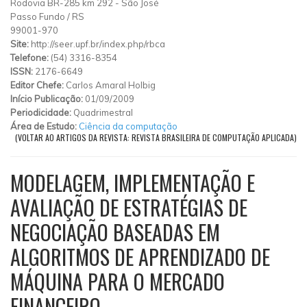
Rodovia BR-285 km 292
-
São José
Passo Fundo
/
RS
99001-970
Site:
http://seer.upf.br/index.php/rbca
Telefone:
(54) 3316-8354
ISSN:
2176-6649
Editor Chefe:
Carlos Amaral Holbig
Início Publicação:
01/09/2009
Periodicidade:
Quadrimestral
Área de Estudo:
Ciência da computação
(VOLTAR AO ARTIGOS DA REVISTA: REVISTA BRASILEIRA DE COMPUTAÇÃO APLICADA)
MODELAGEM, IMPLEMENTAÇÃO E
AVALIAÇÃO DE ESTRATÉGIAS DE
NEGOCIAÇÃO BASEADAS EM
ALGORITMOS DE APRENDIZADO DE
MÁQUINA PARA O MERCADO
FINANCEIRO