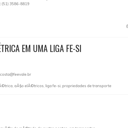
:
(51) 3586-8819
ÉTRICA EM UMA LIGA FE-SI
costa@feevale.br
lÃ©trica, aÃ§o elÃ©tricos, liga fe-si, propriedades de transporte