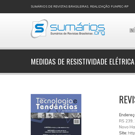
SUMÁRIOS DE REVISTAS BRASILEIRAS, REALIZAÇÃO FUNPEC-RP
IN
MEDIDAS DE RESISTIVIDADE ELÉTRICA
REVI
Endereç
RS 239,
Novo H
Site:
htt