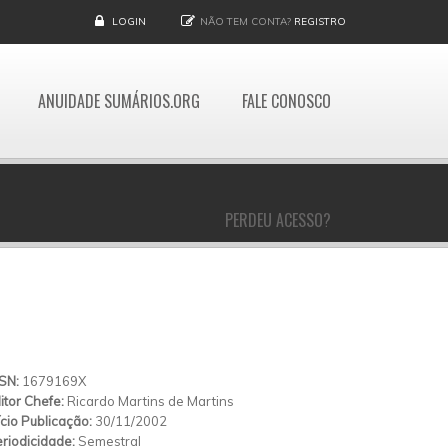
LOGIN
NÃO TEM CONTA?
REGISTRO
ANUIDADE SUMÁRIOS.ORG
FALE CONOSCO
PERDEU ACESSO?
SSN:
1679169X
itor Chefe:
Ricardo Martins de Martins
ício Publicação:
30/11/2002
riodicidade:
Semestral