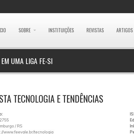
ÍCIO
SOBRE
INSTITUIÇÕES
REVISTAS
ARTIGOS
 EM UMA LIGA FE-SI
STA TECNOLOGIA E TENDÊNCIAS
o:
I
 2755
Ed
amburgo
/
RS
In
p://www.feevale.br/tecnologia
Pe