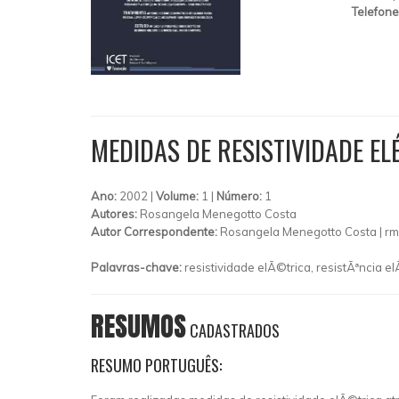
Telefone
MEDIDAS DE RESISTIVIDADE EL
Ano:
2002 |
Volume:
1 |
Número:
1
Autores:
Rosangela Menegotto Costa
Autor Correspondente:
Rosangela Menegotto Costa |
rm
Palavras-chave:
resistividade elÃ©trica, resistÃªncia e
RESUMOS
CADASTRADOS
RESUMO PORTUGUÊS: