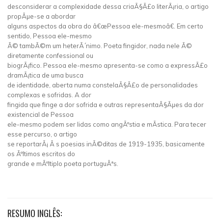
desconsiderar a complexidade dessa criaÃ§Ã£o literÃ¡ria, o artigo
propÃµe-se a abordar
alguns aspectos da obra do â€œPessoa ele-mesmoâ€. Em certo
sentido, Pessoa ele-mesmo
Ã© tambÃ©m um heterÃ´nimo. Poeta fingidor, nada nele Ã©
diretamente confessional ou
biogrÃ¡fico. Pessoa ele-mesmo apresenta-se como a expressÃ£o
dramÃ¡tica de uma busca
de identidade, aberta numa constelaÃ§Ã£o de personalidades
complexas e sofridas. A dor
fingida que finge a dor sofrida e outras representaÃ§Ãµes da dor
existencial de Pessoa
ele-mesmo podem ser lidas como angÃºstia e mÃ­stica. Para tecer
esse percurso, o artigo
se reportarÃ¡ Ã s poesias inÃ©ditas de 1919-1935, basicamente
os Ãºltimos escritos do
grande e mÃºltiplo poeta portuguÃªs.
RESUMO INGLÊS: