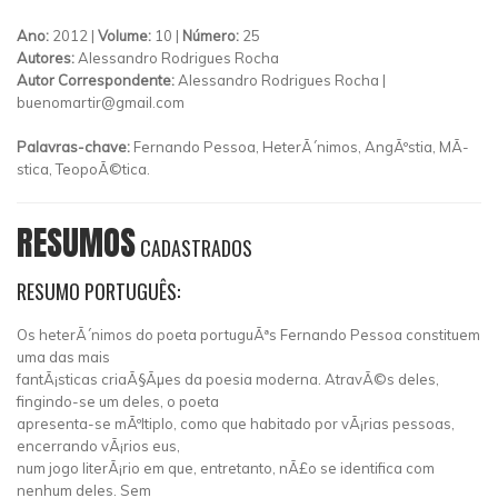
Ano:
2012 |
Volume:
10 |
Número:
25
Autores:
Alessandro Rodrigues Rocha
Autor Correspondente:
Alessandro Rodrigues Rocha |
buenomartir@gmail.com
Palavras-chave:
Fernando Pessoa, HeterÃ´nimos, AngÃºstia, MÃ­
stica, TeopoÃ©tica.
RESUMOS
CADASTRADOS
RESUMO PORTUGUÊS:
Os heterÃ´nimos do poeta portuguÃªs Fernando Pessoa constituem
uma das mais
fantÃ¡sticas criaÃ§Ãµes da poesia moderna. AtravÃ©s deles,
fingindo-se um deles, o poeta
apresenta-se mÃºltiplo, como que habitado por vÃ¡rias pessoas,
encerrando vÃ¡rios eus,
num jogo literÃ¡rio em que, entretanto, nÃ£o se identifica com
nenhum deles. Sem