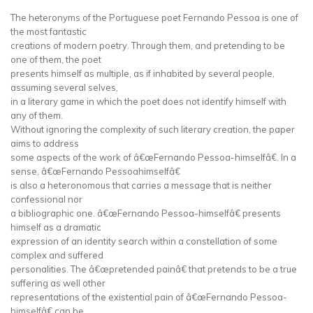
The heteronyms of the Portuguese poet Fernando Pessoa is one of
the most fantastic
creations of modern poetry. Through them, and pretending to be
one of them, the poet
presents himself as multiple, as if inhabited by several people,
assuming several selves,
in a literary game in which the poet does not identify himself with
any of them.
Without ignoring the complexity of such literary creation, the paper
aims to address
some aspects of the work of â€œFernando Pessoa-himselfâ€. In a
sense, â€œFernando Pessoahimselfâ€
is also a heteronomous that carries a message that is neither
confessional nor
a bibliographic one. â€œFernando Pessoa-himselfâ€ presents
himself as a dramatic
expression of an identity search within a constellation of some
complex and suffered
personalities. The â€œpretended painâ€ that pretends to be a true
suffering as well other
representations of the existential pain of â€œFernando Pessoa-
himselfâ€ can be