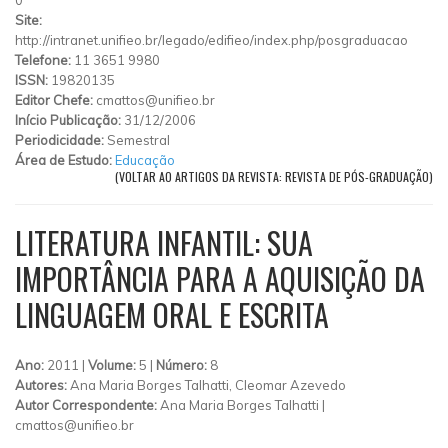
Site:
http://intranet.unifieo.br/legado/edifieo/index.php/posgraduacao
Telefone:
11 3651 9980
ISSN:
19820135
Editor Chefe:
cmattos@unifieo.br
Início Publicação:
31/12/2006
Periodicidade:
Semestral
Área de Estudo:
Educação
(VOLTAR AO ARTIGOS DA REVISTA: REVISTA DE PÓS-GRADUAÇÃO)
LITERATURA INFANTIL: SUA
IMPORTÂNCIA PARA A AQUISIÇÃO DA
LINGUAGEM ORAL E ESCRITA
Ano:
2011 |
Volume:
5 |
Número:
8
Autores:
Ana Maria Borges Talhatti, Cleomar Azevedo
Autor Correspondente:
Ana Maria Borges Talhatti |
cmattos@unifieo.br