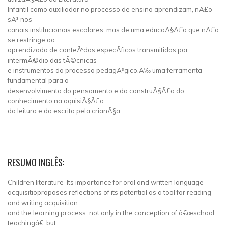
Infantil como auxiliador no processo de ensino aprendizam, nÃ£o
sÃ³ nos
canais institucionais escolares, mas de uma educaÃ§Ã£o que nÃ£o
se restringe ao
aprendizado de conteÃºdos especÃ­ficos transmitidos por
intermÃ©dio das tÃ©cnicas
e instrumentos do processo pedagÃ³gico.Ã‰ uma ferramenta
fundamental para o
desenvolvimento do pensamento e da construÃ§Ã£o do
conhecimento na aquisiÃ§Ã£o
da leitura e da escrita pela crianÃ§a.
RESUMO INGLÊS:
Children literature-Its importance for oral and written language
acquisitioproposes reflections of its potential as a tool for reading
and writing acquisition
and the learning process, not only in the conception of â€œschool
teachingâ€, but