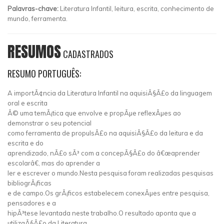
Palavras-chave:
Literatura Infantil, leitura, escrita, conhecimento de
mundo, ferramenta.
RESUMOS
CADASTRADOS
RESUMO PORTUGUÊS:
A importÃ¢ncia da Literatura Infantil na aquisiÃ§Ã£o da linguagem
oral e escrita
Ã© uma temÃ¡tica que envolve e propÃµe reflexÃµes ao
demonstrar o seu potencial
como ferramenta de propulsÃ£o na aquisiÃ§Ã£o da leitura e da
escrita e do
aprendizado, nÃ£o sÃ³ com a concepÃ§Ã£o do â€œaprender
escolarâ€, mas do aprender a
ler e escrever o mundo.Nesta pesquisa foram realizadas pesquisas
bibliogrÃ¡ficas
e de campo.Os grÃ¡ficos estabelecem conexÃµes entre pesquisa,
pensadores e a
hipÃ³tese levantada neste trabalho.O resultado aponta que a
utilizaÃ§Ã£o da Literatura