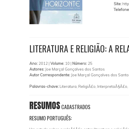
Site:
htt
Telefone
LITERATURA E RELIGIÃO: A R
Ano:
2012 |
Volume:
10 |
Número:
25
Autores:
Joe Marçal Gonçalves dos Santos
Autor Correspondente:
Joe Marçal Gonçalves dos Santo
Palavras-chave:
Literatura, ReligiÃ£o, InterpretaÃ§Ã£o, 
RESUMOS
CADASTRADOS
RESUMO PORTUGUÊS: