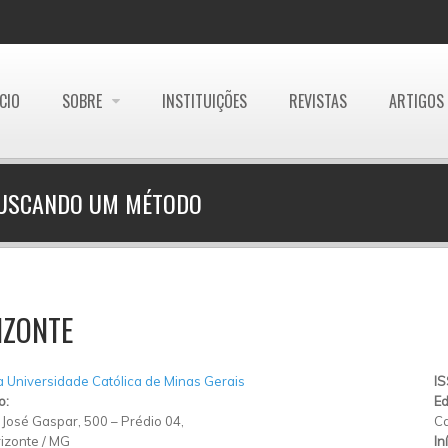
ÍCIO
SOBRE
INSTITUIÇÕES
REVISTAS
ARTIGOS
 BUSCANDO UM MÉTODO
IZONTE
ia Universidade Católica de Minas Gerais
I
o:
Ed
José Gaspar, 500 – Prédio 04,
Ca
izonte
/
MG
In