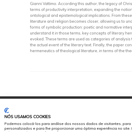
Gianni Vattimo. According this author, the legacy of Chris
terms of productivity interpretation, expanding the notio
ontological and epistemological implications. From thes
literature and religion becomes closer, allowing us to un
forms of symbolic production: poetic and normative interpr
understand it in those terms, key concepts of literary h
evoked. These terms are used as categories of analysis t
the actual event of the literary text. Finally, the paper 
hermeneutics of theological literature, in terms of the theo
NÓS USAMOS COOKIES
Podemos colocá-los para análise dos nossos dados de visitantes, para 
personalizados e para lhe proporcionar uma óptima experiência no site
© 2026
Sumários.org
. Todos os Direitos Reservados