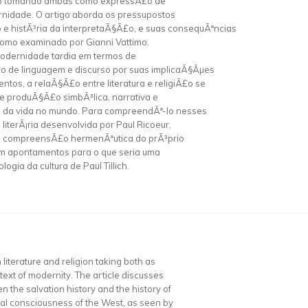
iÃ£o tomando ambas como expressÃ£o de
rnidade. O artigo aborda os pressupostos
o e histÃ³ria da interpretaÃ§Ã£o, e suas consequÃªncias
l como examinado por Gianni Vattimo.
Modernidade tardia em termos de
o de linguagem e discurso por suas implicaÃ§Ãµes
ntos, a relaÃ§Ã£o entre literatura e religiÃ£o se
e produÃ§Ã£o simbÃ³lica, narrativa e
s da vida no mundo. Para compreendÃª-lo nesses
iterÃ¡ria desenvolvida por Paul Ricoeur,
ma compreensÃ£o hermenÃªutica do prÃ³prio
 com apontamentos para o que seria uma
ogia da cultura de Paul Tillich.
literature and religion taking both as
ntext of modernity. The article discusses
n the salvation history and the history of
tural consciousness of the West, as seen by