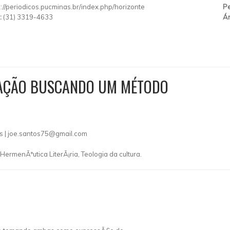
p://periodicos.pucminas.br/index.php/horizonte
Pe
:
(31) 3319-4633
Ár
ELAÇÃO BUSCANDO UM MÉTODO
s |
joe.santos75@gmail.com
HermenÃªutica LiterÃ¡ria, Teologia da cultura.