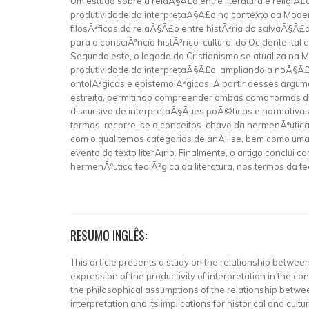
Um estudo sobre a relaÃ§Ã£o entre literatura e relig
produtividade da interpretaÃ§Ã£o no contexto da Mode
filosÃ³ficos da relaÃ§Ã£o entre histÃ³ria da salvaÃ§Ã£
para a consciÃªncia histÃ³rico-cultural do Ocidente, ta
Segundo este, o legado do Cristianismo se atualiza na 
produtividade da interpretaÃ§Ã£o, ampliando a noÃ§Ã£
ontolÃ³gicas e epistemolÃ³gicas. A partir desses argume
estreita, permitindo compreender ambas como formas d
discursiva de interpretaÃ§Ãµes poÃ©ticas e normativa
termos, recorre-se a conceitos-chave da hermenÃªutica l
com o qual temos categorias de anÃ¡lise, bem como u
evento do texto literÃ¡rio. Finalmente, o artigo conclui
hermenÃªutica teolÃ³gica da literatura, nos termos da teol
RESUMO INGLÊS:
This article presents a study on the relationship between 
expression of the productivity of interpretation in the co
the philosophical assumptions of the relationship betwee
interpretation and its implications for historical and cul