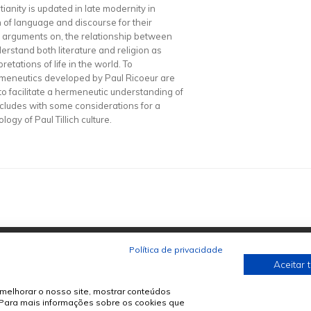
tianity is updated in late modernity in
n of language and discourse for their
e arguments on, the relationship between
derstand both literature and religion as
etations of life in the world. To
ermeneutics developed by Paul Ricoeur are
o facilitate a hermeneutic understanding of
concludes with some considerations for a
logy of Paul Tillich culture.
Política de privacidade
Aceitar 
melhorar o nosso site, mostrar conteúdos
. Para mais informações sobre os cookies que