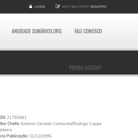
LOGIN
NÃO TEM CONTA?
REGISTRO
ANUIDADE SUMÁRIOS.ORG
FALE CONOSCO
PERDEU ACESSO?
SSN:
21755841
itor Chefe:
Antonio Geraldo Cantarela/Rodrigo Coppe
ldeira
ício Publicação:
31/12/1996