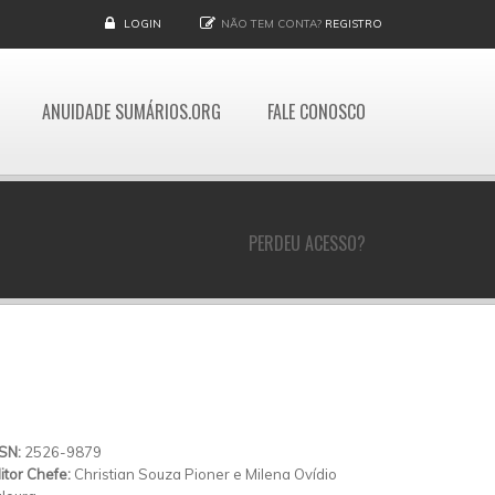
LOGIN
NÃO TEM CONTA?
REGISTRO
ANUIDADE SUMÁRIOS.ORG
FALE CONOSCO
PERDEU ACESSO?
SSN:
2526-9879
itor Chefe:
Christian Souza Pioner e Milena Ovídio