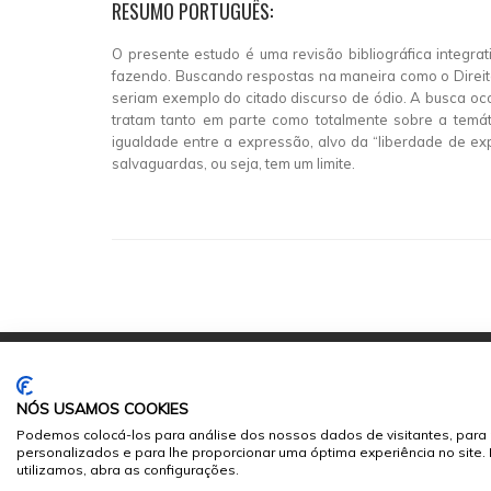
RESUMO PORTUGUÊS:
O presente estudo é uma revisão bibliográfica integra
fazendo. Buscando respostas na maneira como o Direito
seriam exemplo do citado discurso de ódio. A busca oc
tratam tanto em parte como totalmente sobre a temát
igualdade entre a expressão, alvo da “liberdade de ex
salvaguardas, ou seja, tem um limite.
NÓS USAMOS COOKIES
Podemos colocá-los para análise dos nossos dados de visitantes, para 
personalizados e para lhe proporcionar uma óptima experiência no site
© 2026
Sumários.org
. Todos os Direitos Reservados
utilizamos, abra as configurações.
Desenvolvido por