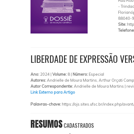
Rua Rob
-
Trinda
Florianó
88040-
Site:
http
Telefone
LIBERDADE DE EXPRESSÃO VER
Ano:
2024 |
Volume:
8 |
Número:
Especial
Autores:
Andrielle de Moura Martins, Arthur Orçati Cam
Autor Correspondente:
Andrielle de Moura Martins |
rev
Link Externo para Artigo
Palavras-chave:
https://ojs.sites.ufsc.br/index.php/avan
RESUMOS
CADASTRADOS