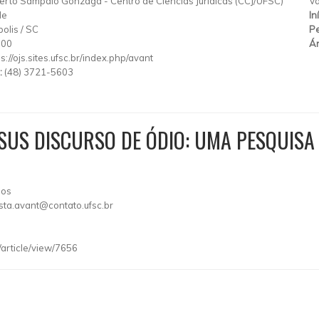
erto Sampaio Gonzaga
-
Centro de Ciências Jurídicas (CCJ/UFSC)
Va
de
In
polis
/
SC
Pe
900
Ár
s://ojs.sites.ufsc.br/index.php/avant
:
(48) 3721-5603
SUS DISCURSO DE ÓDIO: UMA PESQUISA 
pos
ista.avant@contato.ufsc.br
t/article/view/7656