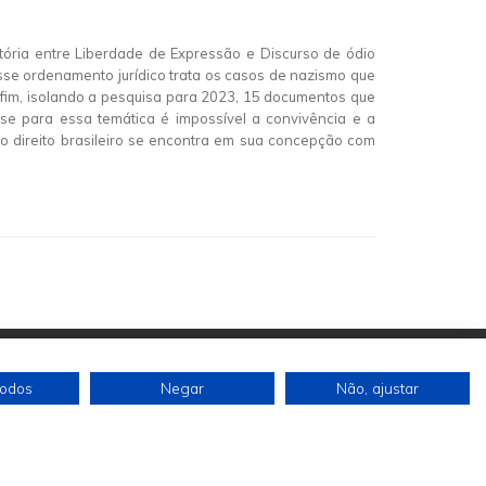
itória entre Liberdade de Expressão e Discurso de ódio
sse ordenamento jurídico trata os casos de nazismo que
 fim, isolando a pesquisa para 2023, 15 documentos que
se para essa temática é impossível a convivência e a
no direito brasileiro se encontra em sua concepção com
todos
Negar
Não, ajustar
Siga-nos