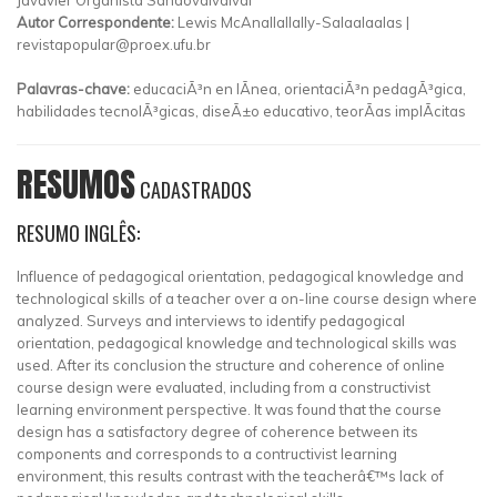
Javavier Organista Sandovalvalval
Autor Correspondente:
Lewis McAnallallally-Salaalaalas |
revistapopular@proex.ufu.br
Palavras-chave:
educaciÃ³n en lÃ­nea, orientaciÃ³n pedagÃ³gica,
habilidades tecnolÃ³gicas, diseÃ±o educativo, teorÃ­as implÃ­citas
RESUMOS
CADASTRADOS
RESUMO INGLÊS:
Influence of pedagogical orientation, pedagogical knowledge and
technological skills of a teacher over a on-line course design where
analyzed. Surveys and interviews to identify pedagogical
orientation, pedagogical knowledge and technological skills was
used. After its conclusion the structure and coherence of online
course design were evaluated, including from a constructivist
learning environment perspective. It was found that the course
design has a satisfactory degree of coherence between its
components and corresponds to a contructivist learning
environment, this results contrast with the teacherâ€™s lack of