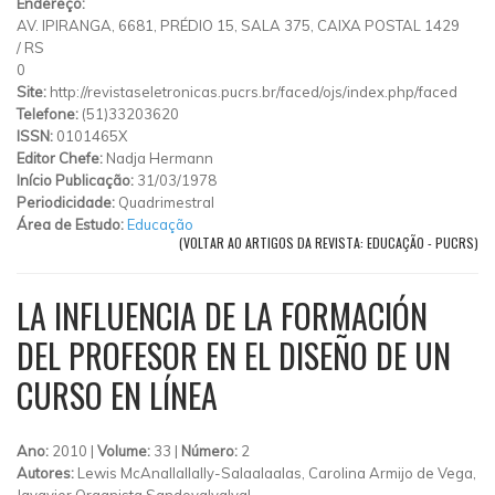
Endereço:
AV. IPIRANGA, 6681, PRÉDIO 15, SALA 375, CAIXA POSTAL 1429
/
RS
0
Site:
http://revistaseletronicas.pucrs.br/faced/ojs/index.php/faced
Telefone:
(51)33203620
ISSN:
0101465X
Editor Chefe:
Nadja Hermann
Início Publicação:
31/03/1978
Periodicidade:
Quadrimestral
Área de Estudo:
Educação
(VOLTAR AO ARTIGOS DA REVISTA: EDUCAÇÃO - PUCRS)
LA INFLUENCIA DE LA FORMACIÓN
DEL PROFESOR EN EL DISEÑO DE UN
CURSO EN LÍNEA
Ano:
2010 |
Volume:
33 |
Número:
2
Autores:
Lewis McAnallallally-Salaalaalas, Carolina Armijo de Vega,