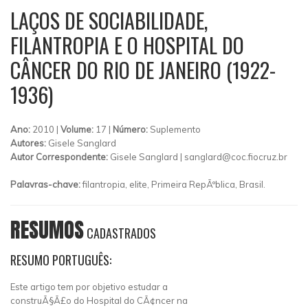
LAÇOS DE SOCIABILIDADE,
FILANTROPIA E O HOSPITAL DO
CÂNCER DO RIO DE JANEIRO (1922-
1936)
Ano:
2010 |
Volume:
17 |
Número:
Suplemento
Autores:
Gisele Sanglard
Autor Correspondente:
Gisele Sanglard |
sanglard@coc.fiocruz.br
Palavras-chave:
filantropia, elite, Primeira RepÃºblica, Brasil.
RESUMOS
CADASTRADOS
RESUMO PORTUGUÊS:
Este artigo tem por objetivo estudar a
construÃ§Ã£o do Hospital do CÃ¢ncer na