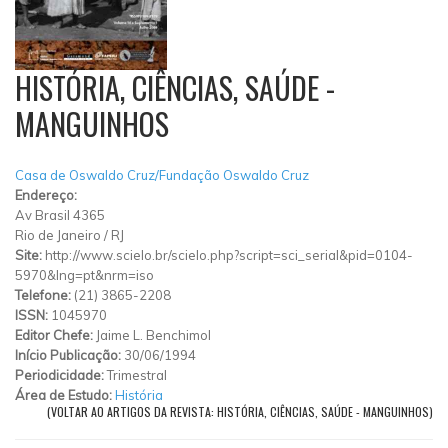
HISTÓRIA, CIÊNCIAS, SAÚDE -
MANGUINHOS
Casa de Oswaldo Cruz/Fundação Oswaldo Cruz
Endereço:
Av Brasil 4365
Rio de Janeiro
/
RJ
Site:
http://www.scielo.br/scielo.php?script=sci_serial&pid=0104-
5970&lng=pt&nrm=iso
Telefone:
(21) 3865-2208
ISSN:
1045970
Editor Chefe:
Jaime L. Benchimol
Início Publicação:
30/06/1994
Periodicidade:
Trimestral
Área de Estudo:
História
(VOLTAR AO ARTIGOS DA REVISTA: HISTÓRIA, CIÊNCIAS, SAÚDE - MANGUINHOS)