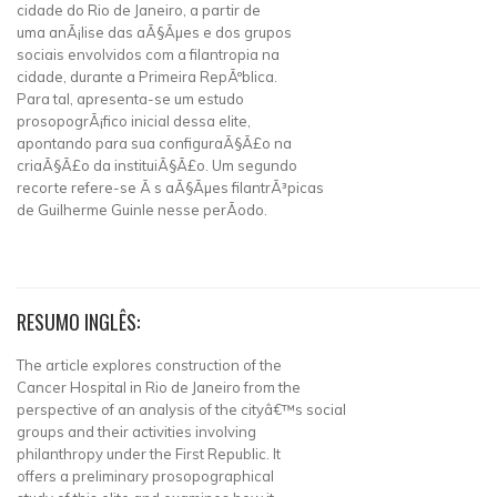
cidade do Rio de Janeiro, a partir de
uma anÃ¡lise das aÃ§Ãµes e dos grupos
sociais envolvidos com a filantropia na
cidade, durante a Primeira RepÃºblica.
Para tal, apresenta-se um estudo
prosopogrÃ¡fico inicial dessa elite,
apontando para sua configuraÃ§Ã£o na
criaÃ§Ã£o da instituiÃ§Ã£o. Um segundo
recorte refere-se Ã s aÃ§Ãµes filantrÃ³picas
de Guilherme Guinle nesse perÃ­odo.
RESUMO INGLÊS:
The article explores construction of the
Cancer Hospital in Rio de Janeiro from the
perspective of an analysis of the cityâ€™s social
groups and their activities involving
philanthropy under the First Republic. It
offers a preliminary prosopographical