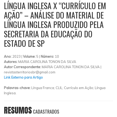
LÍNGUA INGLESA X “CURRÍCULO EM
AÇÃO” – ANÁLISE DO MATERIAL DE
LÍNGUA INGLESA PRODUZIDO PELA
SECRETARIA DA EDUCAÇÃO DO
ESTADO DE SP
Ano:
2023 |
Volume:
5 |
Número:
10
Autores:
MARIA CAROLINA TONON DA SILVA
Autor Correspondente:
MARIA CAROLINA TONON DA SILVA |
revistasterritoriosbr@gmail.com
Link Externo para Artigo
Palavras-chave:
Língua Franca; CLIL; Currículo em Ação; Língua
Inglesa.
RESUMOS
CADASTRADOS