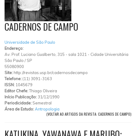
CADERNOS DE CAMPO
Universidade de São Paulo
Endereço:
Av. Prof. Luciano Gualberto, 315
-
sala 1021
-
Cidade Universitária
São Paulo
/
SP
55080900
Site:
http://revistas.usp.br/cadernosdecampo
Telefone:
(11) 3091-3163
ISSN:
1045679
Editor Chefe:
Thiago Oliveira
Início Publicação:
31/12/1990
Periodicidade:
Semestral
Área de Estudo:
Antropologia
(VOLTAR AO ARTIGOS DA REVISTA: CADERNOS DE CAMPO)
KATUKINA, YAWANAWA E MARUBO: