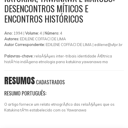
DESENCONTROS MÍTICOS E
ENCONTROS HISTÓRICOS
Ano:
1994 |
Volume:
4 |
Número:
4
Autores:
EDILENE COFFACI DE LIMA
Autor Correspondente:
EDILENE COFFACI DE LIMA |
edilene@ufpr.br
Palavras-chave:
relaÃ§Ãµes inter-tribais identidade Ã©tnica
histÃ³ria indÃ­gena etnologia pano katukina yawanawa ma
RESUMOS
CADASTRADOS
RESUMO PORTUGUÊS:
O artigo fornece um relato etnogrÃ¡fico das relaÃ§Ãµes que os
Katukina tÃªm estabelecido com os Yawanawa