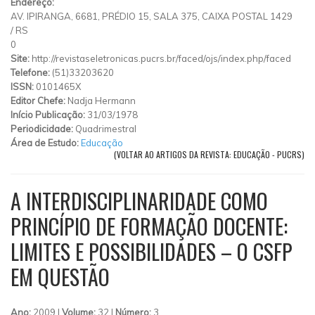
Endereço:
AV. IPIRANGA, 6681, PRÉDIO 15, SALA 375, CAIXA POSTAL 1429
/
RS
0
Site:
http://revistaseletronicas.pucrs.br/faced/ojs/index.php/faced
Telefone:
(51)33203620
ISSN:
0101465X
Editor Chefe:
Nadja Hermann
Início Publicação:
31/03/1978
Periodicidade:
Quadrimestral
Área de Estudo:
Educação
(VOLTAR AO ARTIGOS DA REVISTA: EDUCAÇÃO - PUCRS)
A INTERDISCIPLINARIDADE COMO
PRINCÍPIO DE FORMAÇÃO DOCENTE:
LIMITES E POSSIBILIDADES – O CSFP
EM QUESTÃO
Ano:
2009 |
Volume:
32 |
Número:
3