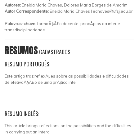
Autores:
Eneida Maria Chaves, Dolores Maria Borges de Amorim
Autor Correspondente:
Eneida Maria Chaves |
echaves@ufsj.edu.br
Palavras-chave:
formaÃ§Ã£o docente, princÃ­pios da inter e
transdisciplinaridade
RESUMOS
CADASTRADOS
RESUMO PORTUGUÊS:
Este artigo traz reflexÃµes sobre as possibilidades e dificuldades
de efetivaÃ§Ã£o de uma prÃ¡tica inte
RESUMO INGLÊS:
This article brings reflections on the possibilities and the difficulties
in carrying out an interd