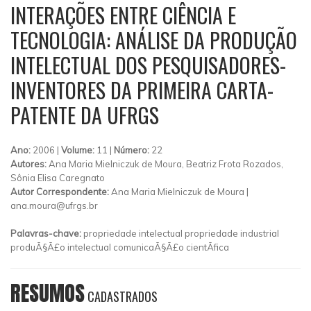
INTERAÇÕES ENTRE CIÊNCIA E
TECNOLOGIA: ANÁLISE DA PRODUÇÃO
INTELECTUAL DOS PESQUISADORES-
INVENTORES DA PRIMEIRA CARTA-
PATENTE DA UFRGS
Ano:
2006 |
Volume:
11 |
Número:
22
Autores:
Ana Maria Mielniczuk de Moura, Beatriz Frota Rozados,
Sônia Elisa Caregnato
Autor Correspondente:
Ana Maria Mielniczuk de Moura |
ana.moura@ufrgs.br
Palavras-chave:
propriedade intelectual propriedade industrial
produÃ§Ã£o intelectual comunicaÃ§Ã£o cientÃ­fica
RESUMOS
CADASTRADOS