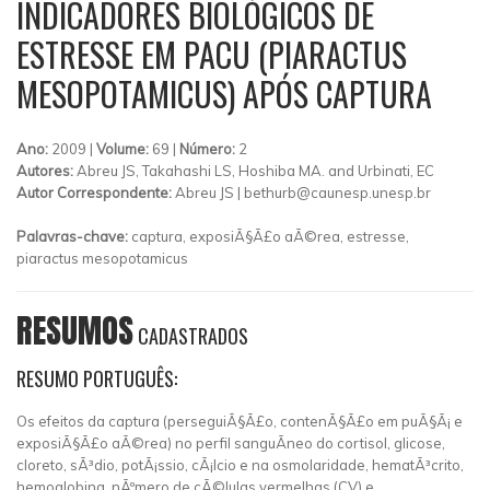
INDICADORES BIOLÓGICOS DE
ESTRESSE EM PACU (PIARACTUS
MESOPOTAMICUS) APÓS CAPTURA
Ano:
2009 |
Volume:
69 |
Número:
2
Autores:
Abreu JS, Takahashi LS, Hoshiba MA. and Urbinati, EC
Autor Correspondente:
Abreu JS |
bethurb@caunesp.unesp.br
Palavras-chave:
captura, exposiÃ§Ã£o aÃ©rea, estresse,
piaractus mesopotamicus
RESUMOS
CADASTRADOS
RESUMO PORTUGUÊS:
Os efeitos da captura (perseguiÃ§Ã£o, contenÃ§Ã£o em puÃ§Ã¡ e
exposiÃ§Ã£o aÃ©rea) no perfil sanguÃ­neo do cortisol, glicose,
cloreto, sÃ³dio, potÃ¡ssio, cÃ¡lcio e na osmolaridade, hematÃ³crito,
hemoglobina, nÃºmero de cÃ©lulas vermelhas (CV) e