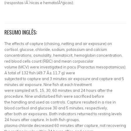
(respostas iÃ´nicas e hematolÃ³gicas).
RESUMO INGLÊS:
The effects of capture (chasing, netting and air exposure) on
cortisol, glucose, chloride, sodium, potassium and calcium
concentrations, osmolality, hematocrit, hemoglobin concentration,
red blood cells count (RBC) and mean corpuscular
volume (MCV) were investigated in pacu (Piaractus mesopotamicus).
A total of 132 fish (49.7 Â± 11.7 g) were
subjected to capture and 3 minutes air exposure and capture and 5
minutes air exposure. Nine fish at each treatment
were sampled at 5, 15, 30, 60 minutes and 24 hours after the
procedure. Nine undisturbed fish were sacrificed before
the handling and used as controls. Capture resulted in a rise in
blood cortisol and glucose 30 and 5 minutes, respectively,
after both air exposures. Both indicators returned to resting levels
24 hours after capture. In both fish groups,
plasma chloride decreased 60 minutes after capture, not recovering