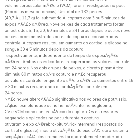
volume corpuscular mÃ©dio (VCM) foram investigados no pacu
(Piaractus mesopotamicus). Um total de 132 peixes
(49,7 Â± 11,7 g) foi submetido Ã captura com 3 ou 5 minutos de
exposiÃ§Ã£o aÃ©rea. Nove peixes de cada tratamento foram
amostrados 5, 15, 30, 60 minutos e 24 horas depois e outros nove
peixes foram amostrados antes da captura e considerados
controle. A captura resultou em aumento do cortisol e glicose no
sangue 30 e 5 minutos depois da captura,
respectivamente, independente do tempo de exposiÃ§Ã£o
aÃ©rea. Ambos os indicadores recuperaram os valores controle
em 24 horas. Nos dois grupos de peixes, o cloreto plasmÃ¡tico
diminuiu 60 minutos apÃ³s captura e nÃ£o recuperou
os valores controle, enquanto o sÃ³dio sÃ©rico aumentou entre 15
e 30 minutos recuperando a condiÃ§Ã£o controle em
24 horas.
NÃ£o houve alteraÃ§Ã£o significativa nos valores de potÃ¡ssio,
cÃ¡lcio, osmolaridade ou no hematÃ³crito, hemoglobina,
CV e VCM como consequÃªncia da captura. Os estressores
sequenciais aplicados no pacu durante a captura
ativaram o eixo cÃ©rebro-pituitÃ¡ria-interrenal (respostas do
cortisol e glicose), mas a ativaÃ§Ã£o do eixo cÃ©rebro-sistema
simpÃ¡tico-cÃ©lulas cromafins foi aparentemente moderada