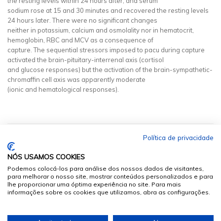
the resting levels within 24 hours after, and serum
sodium rose at 15 and 30 minutes and recovered the resting levels
24 hours later. There were no significant changes
neither in potassium, calcium and osmolality nor in hematocrit,
hemoglobin, RBC and MCV as a consequence of
capture. The sequential stressors imposed to pacu during capture
activated the brain-pituitary-interrenal axis (cortisol
and glucose responses) but the activation of the brain-sympathetic-
chromaffin cell axis was apparently moderate
(ionic and hematological responses).
Política de privacidade
NÓS USAMOS COOKIES
Podemos colocá-los para análise dos nossos dados de visitantes,
para melhorar o nosso site, mostrar conteúdos personalizados e para
lhe proporcionar uma óptima experiência no site. Para mais
informações sobre os cookies que utilizamos, abra as configurações.
© 2026
Sumários.org
. Todos os Direitos Reservados