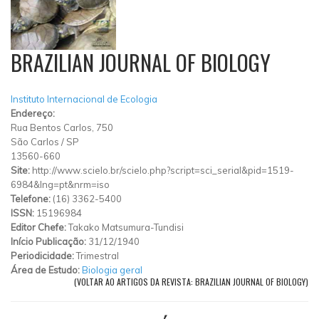
BRAZILIAN JOURNAL OF BIOLOGY
Instituto Internacional de Ecologia
Endereço:
Rua Bentos Carlos, 750
São Carlos
/
SP
13560-660
Site:
http://www.scielo.br/scielo.php?script=sci_serial&pid=1519-
6984&lng=pt&nrm=iso
Telefone:
(16) 3362-5400
ISSN:
15196984
Editor Chefe:
Takako Matsumura-Tundisi
Início Publicação:
31/12/1940
Periodicidade:
Trimestral
Área de Estudo:
Biologia geral
(VOLTAR AO ARTIGOS DA REVISTA: BRAZILIAN JOURNAL OF BIOLOGY)