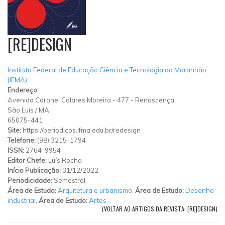
[RE]DESIGN
Instituto Federal de Educação Ciência e Tecnologia do Maranhão
(IFMA)
Endereço:
Avenida Coronel Colares Moreira
-
477
-
Renascença
São Luís
/
MA
65075-441
Site:
https://periodicos.ifma.edu.br/redesign
Telefone:
(98) 3215-1794
ISSN:
2764-9954
Editor Chefe:
Luís Rocha
Início Publicação:
31/12/2022
Periodicidade:
Semestral
Área de Estudo:
Arquitetura e urbanismo
,
Área de Estudo:
Desenho
industrial
,
Área de Estudo:
Artes
(VOLTAR AO ARTIGOS DA REVISTA: [RE]DESIGN)