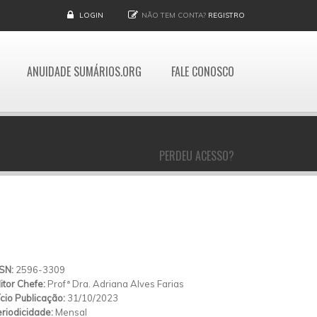
LOGIN
NÃO TEM CONTA?
REGISTRO
ANUIDADE SUMÁRIOS.ORG
FALE CONOSCO
PERDEU ACESSO?
SSN:
2596-3309
itor Chefe:
Profª Dra. Adriana Alves Farias
ício Publicação:
31/10/2023
riodicidade:
Mensal