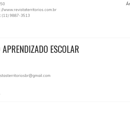
150
Ár
p://www.revistaterritorios.com.br
:
(11) 9887-3513
O APRENDIZADO ESCOLAR
istasterritoriosbr@gmail.com
.