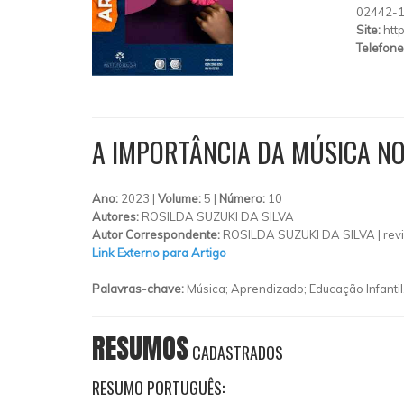
02442-
Site:
htt
Telefone
A IMPORTÂNCIA DA MÚSICA N
Ano:
2023 |
Volume:
5 |
Número:
10
Autores:
ROSILDA SUZUKI DA SILVA
Autor Correspondente:
ROSILDA SUZUKI DA SILVA |
rev
Link Externo para Artigo
Palavras-chave:
Música; Aprendizado; Educação Infantil
RESUMOS
CADASTRADOS
RESUMO PORTUGUÊS: