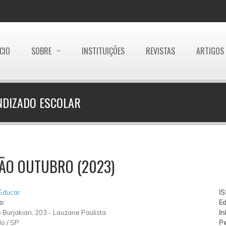
ÍCIO
SOBRE
INSTITUIÇÕES
REVISTAS
ARTIGOS
NDIZADO ESCOLAR
ÃO OUTUBRO (2023)
 Educar
I
o:
Ed
 Burjakian, 203
-
Lauzane Paulista
In
lo
/
SP
Pe