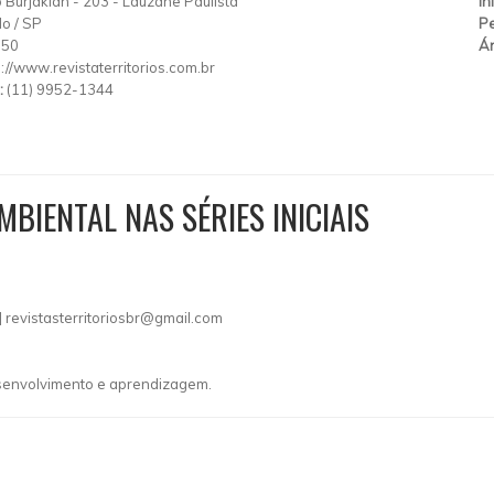
 Burjakian
-
203
-
Lauzane Paulista
In
lo
/
SP
Pe
150
Ár
p://www.revistaterritorios.com.br
:
(11) 9952-1344
BIENTAL NAS SÉRIES INICIAIS
|
revistasterritoriosbr@gmail.com
esenvolvimento e aprendizagem.