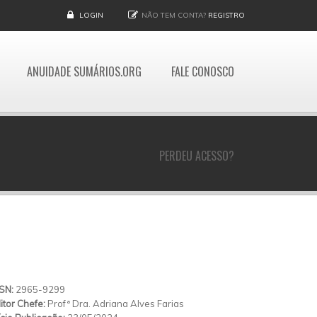
LOGIN
NÃO TEM CONTA?
REGISTRO
ANUIDADE SUMÁRIOS.ORG
FALE CONOSCO
PERDEU ACESSO?
SSN:
2965-9299
itor Chefe:
Profª Dra. Adriana Alves Farias