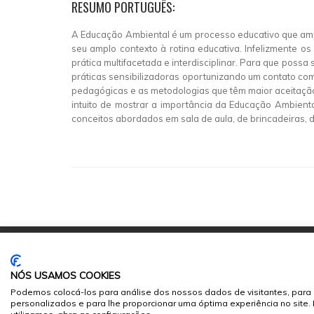
RESUMO PORTUGUÊS:
A Educação Ambiental é um processo educativo que ampli
seu amplo contexto à rotina educativa. Infelizmente 
prática multifacetada e interdisciplinar. Para que poss
práticas sensibilizadoras oportunizando um contato com
pedagógicas e as metodologias que têm maior aceitação,
intuito de mostrar a importância da Educação Ambienta
conceitos abordados em sala de aula, de brincadeiras,
NÓS USAMOS COOKIES
Podemos colocá-los para análise dos nossos dados de visitantes, para 
personalizados e para lhe proporcionar uma óptima experiência no site
© 2026
Sumários.org
. Todos os Direitos Reservados