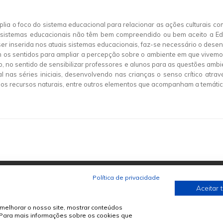
a o foco do sistema educacional para relacionar as ações culturais co
os sistemas educacionais não têm bem compreendido ou bem aceito a Edu
a ser inserida nos atuais sistemas educacionais, faz-se necessário o de
 os sentidos para ampliar a percepção sobre o ambiente em que vivemos
 no sentido de sensibilizar professores e alunos para as questões ambien
l nas séries iniciais, desenvolvendo nas crianças o senso crítico atr
 dos recursos naturais, entre outros elementos que acompanham a temáti
Política de privacidade
Aceitar 
melhorar o nosso site, mostrar conteúdos
. Para mais informações sobre os cookies que